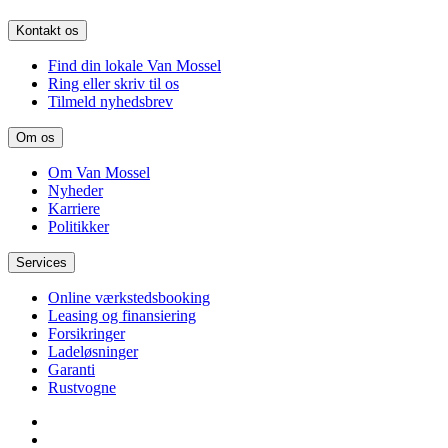
Kontakt os
Find din lokale Van Mossel
Ring eller skriv til os
Tilmeld nyhedsbrev
Om os
Om Van Mossel
Nyheder
Karriere
Politikker
Services
Online værkstedsbooking
Leasing og finansiering
Forsikringer
Ladeløsninger
Garanti
Rustvogne