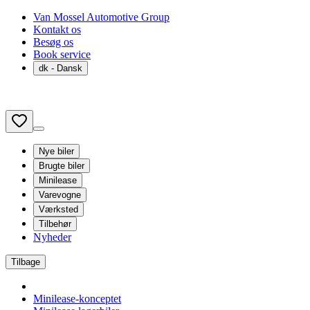
Van Mossel Automotive Group
Kontakt os
Besøg os
Book service
dk
- Dansk
Nye biler
Brugte biler
Minilease
Varevogne
Værksted
Tilbehør
Nyheder
Tilbage
Minilease-konceptet