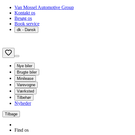
Van Mossel Automotive Group
Kontakt os
Besøg os
Book service
dk
- Dansk
Nye biler
Brugte biler
Minilease
Varevogne
Værksted
Tilbehør
Nyheder
Tilbage
Find os