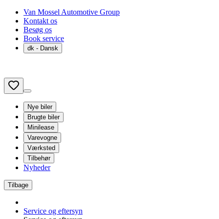
Van Mossel Automotive Group
Kontakt os
Besøg os
Book service
dk
- Dansk
Nye biler
Brugte biler
Minilease
Varevogne
Værksted
Tilbehør
Nyheder
Tilbage
Service og eftersyn