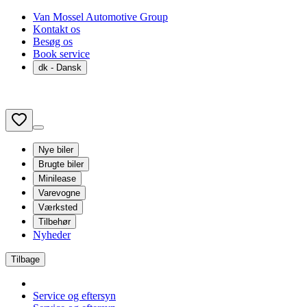
Van Mossel Automotive Group
Kontakt os
Besøg os
Book service
dk
- Dansk
Nye biler
Brugte biler
Minilease
Varevogne
Værksted
Tilbehør
Nyheder
Tilbage
Service og eftersyn