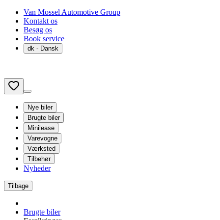
Van Mossel Automotive Group
Kontakt os
Besøg os
Book service
dk
- Dansk
Nye biler
Brugte biler
Minilease
Varevogne
Værksted
Tilbehør
Nyheder
Tilbage
Brugte biler