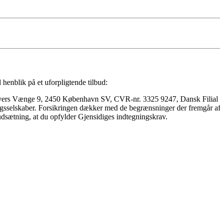
 henblik på et uforpligtende tilbud:
 Meyers Vænge 9, 2450 København SV, CVR-nr. 3325 9247, Dansk Filia
gsselskaber. Forsikringen dækker med de begrænsninger der fremgår af f
rudsætning, at du opfylder Gjensidiges indtegningskrav.