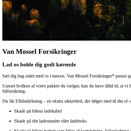
Van Mossel Forsikringer
Lad os holde dig godt kørende
Sæt dig bag rattet med ro i maven. Van Mossel Forsikringer* passer god
Uanset hvilken af vores pakker du vælger, kan du have tillid til, at 
bilforsikring.
Du får
Elbilsdækning
– en ekstra sikkerhed, der følger med til din el
Skade på bilens
ladekabel
Skade på din
ladestander eller ladeboks
Skade på bilens
batteri
som følge af kortslutning, fejlopladning 