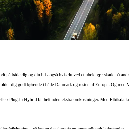
t på både dig og din bil - også hvis du ved et uheld gør skade på andre e
vi holder dig godt kørende i både Danmark og resten af Europa. Og m
ed V
- eller/ Plug-In Hybrid bil helt uden ekstra omkostninger. Med Elbilsdæ
eller fejlslutning – så længe det sker via en typegodkendt ladestander