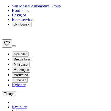
Van Mossel Automotive Group
Kontakt os
Besøg os
Book service
dk
- Dansk
Nye biler
Brugte biler
Minilease
Varevogne
Værksted
Tilbehør
Nyheder
Tilbage
Nye biler