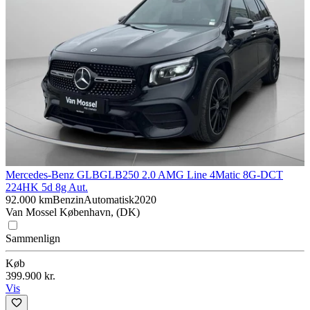
Mercedes-Benz GLB
GLB250 2.0 AMG Line 4Matic 8G-DCT
224HK 5d 8g Aut.
92.000 km
Benzin
Automatisk
2020
Van Mossel København, (DK)
Sammenlign
Køb
399.900 kr.
Vis