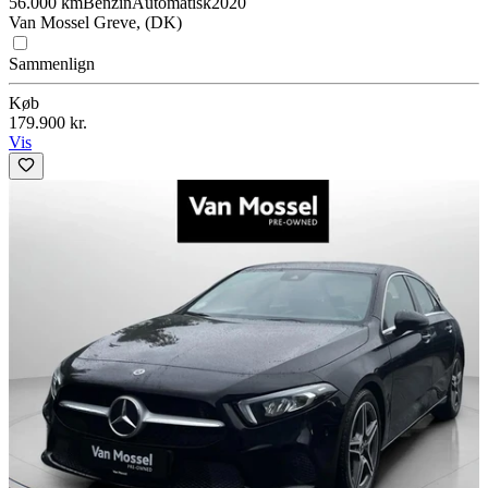
56.000 km
Benzin
Automatisk
2020
Van Mossel Greve, (DK)
Sammenlign
Køb
179.900 kr.
Vis