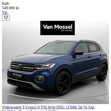
Køb
549.900 kr.
Vis
Volkswagen T-Cross
1.0 TSI Style DSG 115HK 5d 7g Aut.