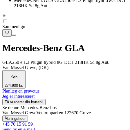
Mercedes-Benz GLA GLA250 e 1.3 Plugin-hybrid 8G-DCT
218HK 5d 8g Aut.
Sammenlign
Mercedes-Benz GLA
GLA250 e 1.3 Plugin-hybrid 8G-DCT 218HK 5d 8g Aut.
Van Mossel Greve, (DK)
Køb
274.900 kr.
Planlæg en prøvetur
Jeg er interesseret
Få vurderet din byttebil
Se denne Mercedes-Benz hos
Van Mossel Greve
Ventrupparken 12
2670 Greve
Åbningstider
+45 70 15 91 59
Send os en e-mail