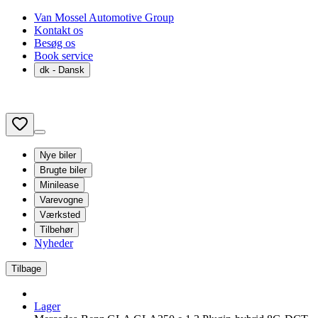
Van Mossel Automotive Group
Kontakt os
Besøg os
Book service
dk
- Dansk
Nye biler
Brugte biler
Minilease
Varevogne
Værksted
Tilbehør
Nyheder
Tilbage
Lager