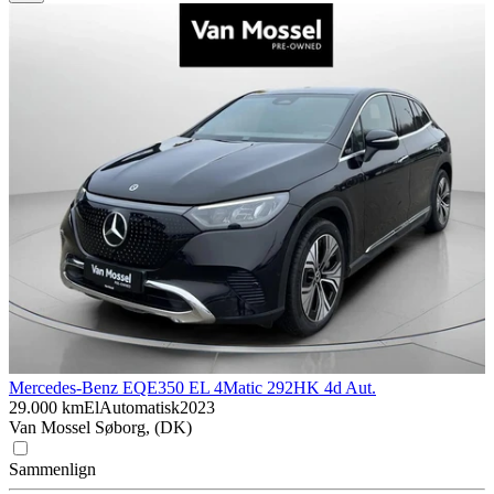
Mercedes-Benz EQE
350 EL 4Matic 292HK 4d Aut.
29.000 km
El
Automatisk
2023
Van Mossel Søborg, (DK)
Sammenlign