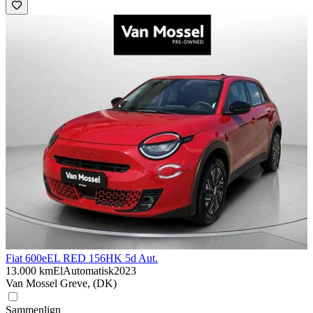
Fiat 600e
EL RED 156HK 5d Aut.
13.000 km
El
Automatisk
2023
Van Mossel Greve, (DK)
Sammenlign