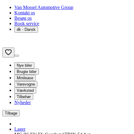
Van Mossel Automotive Group
Kontakt os
Besøg os
Book service
dk
- Dansk
Nye biler
Brugte biler
Minilease
Varevogne
Værksted
Tilbehør
Nyheder
Tilbage
Lager