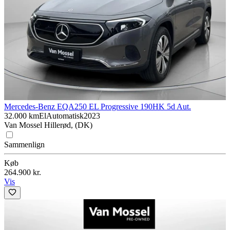
Mercedes-Benz EQA
250 EL Progressive 190HK 5d Aut.
32.000 km
El
Automatisk
2023
Van Mossel Hillerød, (DK)
Sammenlign
Køb
264.900 kr.
Vis