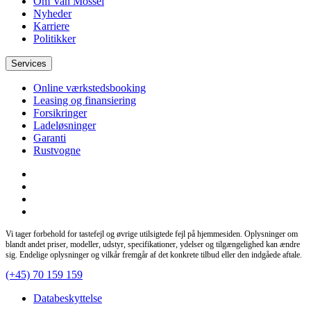
Om Van Mossel
Nyheder
Karriere
Politikker
Services
Online værkstedsbooking
Leasing og finansiering
Forsikringer
Ladeløsninger
Garanti
Rustvogne
Vi tager forbehold for tastefejl og øvrige utilsigtede fejl på hjemmesiden. Oplysninger om
blandt andet priser, modeller, udstyr, specifikationer, ydelser og tilgængelighed kan ændre
sig. Endelige oplysninger og vilkår fremgår af det konkrete tilbud eller den indgåede aftale.
(+45) 70 159 159
Databeskyttelse