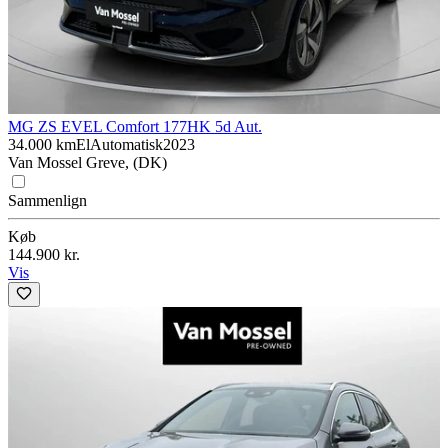
MG ZS EV
EL Comfort 177HK 5d Aut.
34.000 km
El
Automatisk
2023
Van Mossel Greve, (DK)
Sammenlign
Køb
144.900 kr.
Vis