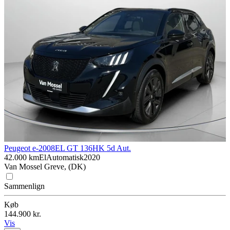
Peugeot e-2008
EL GT 136HK 5d Aut.
42.000 km
El
Automatisk
2020
Van Mossel Greve, (DK)
Sammenlign
Køb
144.900 kr.
Vis