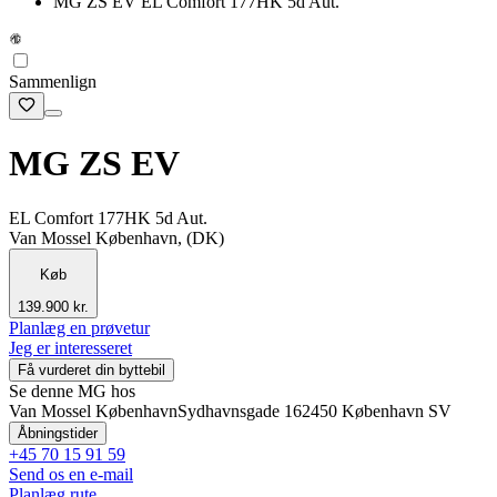
MG ZS EV EL Comfort 177HK 5d Aut.
Sammenlign
MG ZS EV
EL Comfort 177HK 5d Aut.
Van Mossel København, (DK)
Køb
139.900 kr.
Planlæg en prøvetur
Jeg er interesseret
Få vurderet din byttebil
Se denne MG hos
Van Mossel København
Sydhavnsgade 16
2450 København SV
Åbningstider
+45 70 15 91 59
Send os en e-mail
Planlæg rute