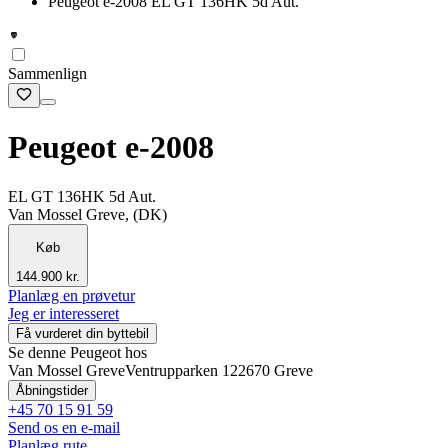
Peugeot e-2008 EL GT 136HK 5d Aut.
Sammenlign
Peugeot e-2008
EL GT 136HK 5d Aut.
Van Mossel Greve, (DK)
Køb
144.900 kr.
Planlæg en prøvetur
Jeg er interesseret
Få vurderet din byttebil
Se denne Peugeot hos
Van Mossel Greve
Ventrupparken 12
2670 Greve
Åbningstider
+45 70 15 91 59
Send os en e-mail
Planlæg rute