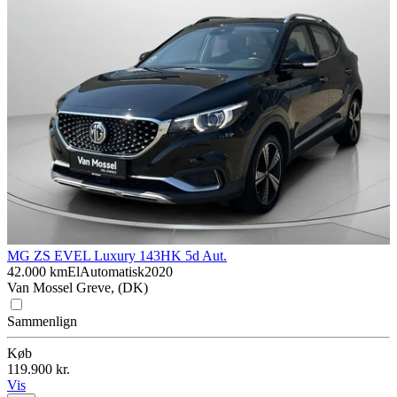
MG ZS EV
EL Luxury 143HK 5d Aut.
42.000 km
El
Automatisk
2020
Van Mossel Greve, (DK)
Sammenlign
Køb
119.900 kr.
Vis