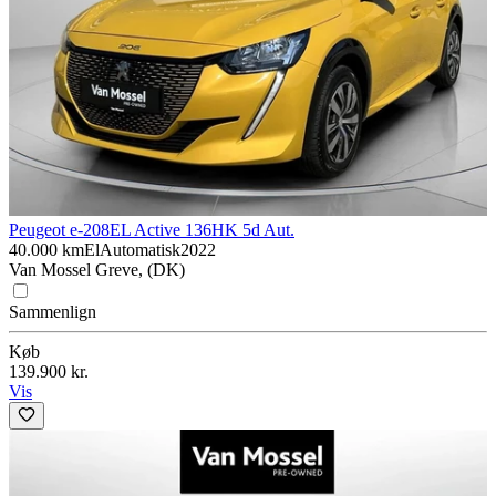
Peugeot e-208
EL Active 136HK 5d Aut.
40.000 km
El
Automatisk
2022
Van Mossel Greve, (DK)
Sammenlign
Køb
139.900 kr.
Vis