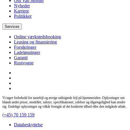
Om Van Mossel
Nyheder
Karriere
Politikker
Services
Online værkstedsbooking
Leasing og finansiering
Forsikringer
Ladeløsninger
Garanti
Rustvogne
Vi tager forbehold for tastefejl og øvrige utilsigtede fejl på hjemmesiden. Oplysninger om
blandt andet priser, modeller, udstyr, specifikationer, ydelser og tilgængelighed kan ændre
sig. Endelige oplysninger og vilkår fremgår af det konkrete tilbud eller den indgåede aftale.
(+45) 70 159 159
Databeskyttelse