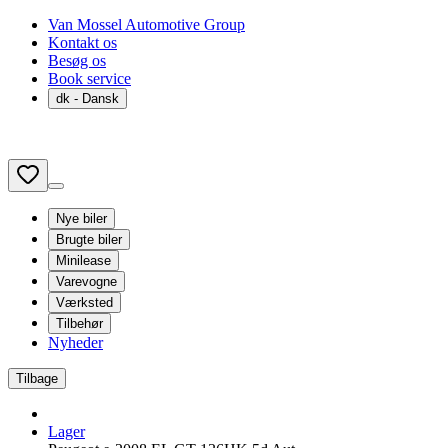
Van Mossel Automotive Group
Kontakt os
Besøg os
Book service
dk
- Dansk
Nye biler
Brugte biler
Minilease
Varevogne
Værksted
Tilbehør
Nyheder
Tilbage
Lager