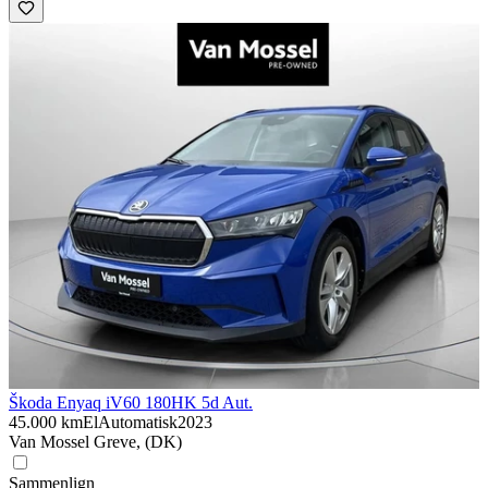
Škoda Enyaq iV
60 180HK 5d Aut.
45.000 km
El
Automatisk
2023
Van Mossel Greve, (DK)
Sammenlign