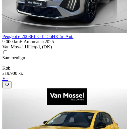
Peugeot e-2008
EL GT 156HK 5d Aut.
9.000 km
El
Automatisk
2025
Van Mossel Hillerød, (DK)
Sammenlign
Køb
219.900 kr.
Vis