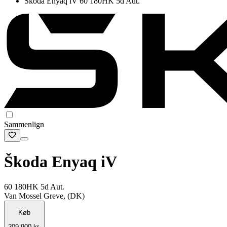
Škoda Enyaq iV 60 180HK 5d Aut.
Sammenlign
Škoda Enyaq iV
60 180HK 5d Aut.
Van Mossel Greve, (DK)
Køb
209.900 kr.