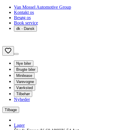
Van Mossel Automotive Group
Kontakt os
Besøg os
Book service
dk
- Dansk
Nye biler
Brugte biler
Minilease
Varevogne
Værksted
Tilbehør
Nyheder
Tilbage
Lager