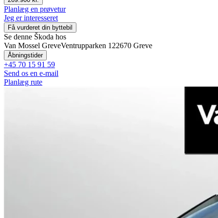
Planlæg en prøvetur
Jeg er interesseret
Få vurderet din byttebil
Se denne Škoda hos
Van Mossel Greve
Ventrupparken 12
2670 Greve
Åbningstider
+45 70 15 91 59
Send os en e-mail
Planlæg rute