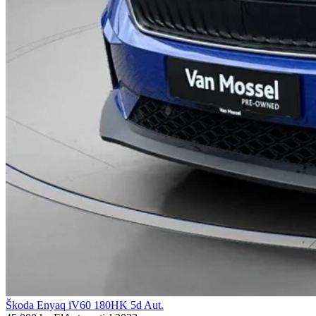
Škoda Enyaq iV
60 180HK 5d Aut.