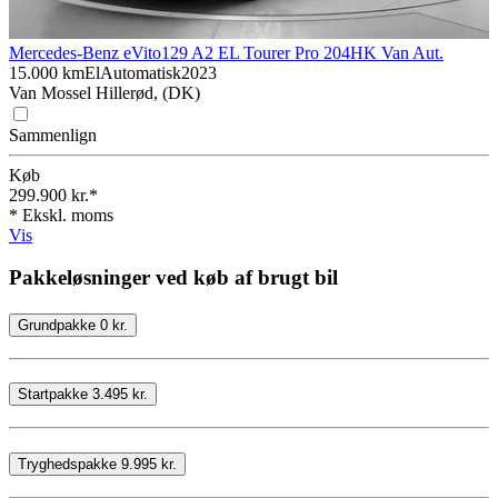
Mercedes-Benz eVito
129 A2 EL Tourer Pro 204HK Van Aut.
15.000 km
El
Automatisk
2023
Van Mossel Hillerød, (DK)
Sammenlign
Køb
299.900 kr.*
* Ekskl. moms
Vis
Pakkeløsninger ved køb af brugt bil
Grundpakke 0 kr.
Startpakke 3.495 kr.
Tryghedspakke 9.995 kr.