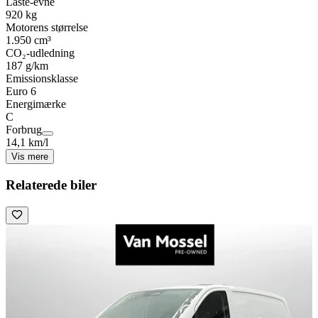
Laste-evne
920 kg
Motorens størrelse
1.950 cm³
CO₂-udledning
187 g/km
Emissionsklasse
Euro 6
Energimærke
C
Forbrug
14,1 km/l
Vis mere
Relaterede biler