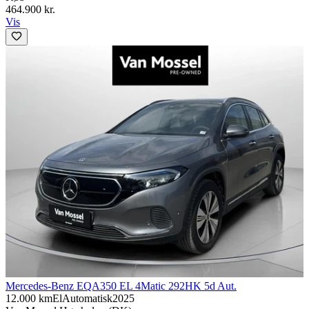
464.900 kr.
Vis
Mercedes-Benz EQA
350 EL 4Matic 292HK 5d Aut.
12.000 km
El
Automatisk
2025