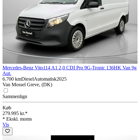
Mercedes-Benz Vito
114 A1 2,0 CDI Pro 9G-Tronic 136HK Van 9g
Aut.
6.700 km
Diesel
Automatisk
2025
Van Mossel Greve, (DK)
Sammenlign
Køb
279.995 kr.*
* Ekskl. moms
Vis