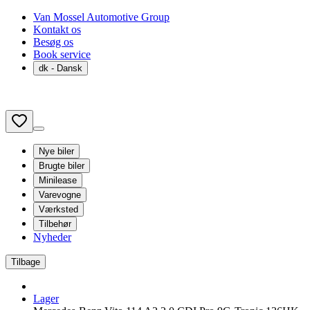
Van Mossel Automotive Group
Kontakt os
Besøg os
Book service
dk
- Dansk
Nye biler
Brugte biler
Minilease
Varevogne
Værksted
Tilbehør
Nyheder
Tilbage
Lager