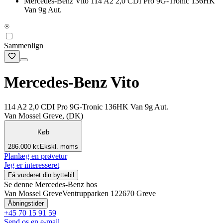
Mercedes-Benz Vito 114 A2 2,0 CDI Pro 9G-Tronic 136HK
Van 9g Aut.
Sammenlign
Mercedes-Benz Vito
114 A2 2,0 CDI Pro 9G-Tronic 136HK Van 9g Aut.
Van Mossel Greve, (DK)
Køb
286.000 kr.
Ekskl. moms
Planlæg en prøvetur
Jeg er interesseret
Få vurderet din byttebil
Se denne Mercedes-Benz hos
Van Mossel Greve
Ventrupparken 12
2670 Greve
Åbningstider
+45 70 15 91 59
Send os en e-mail