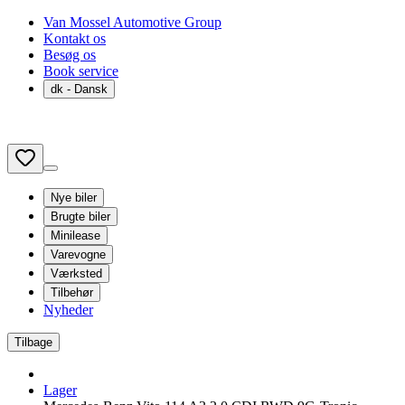
Van Mossel Automotive Group
Kontakt os
Besøg os
Book service
dk
- Dansk
Nye biler
Brugte biler
Minilease
Varevogne
Værksted
Tilbehør
Nyheder
Tilbage
Lager