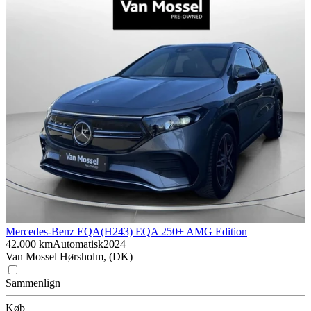
Mercedes-Benz EQA
(H243) EQA 250+ AMG Edition
42.000 km
Automatisk
2024
Van Mossel Hørsholm, (DK)
Sammenlign
Køb