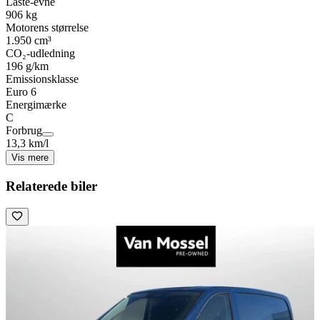
Laste-evne
906 kg
Motorens størrelse
1.950 cm³
CO₂-udledning
196 g/km
Emissionsklasse
Euro 6
Energimærke
C
Forbrug
13,3 km/l
Vis mere
Relaterede biler