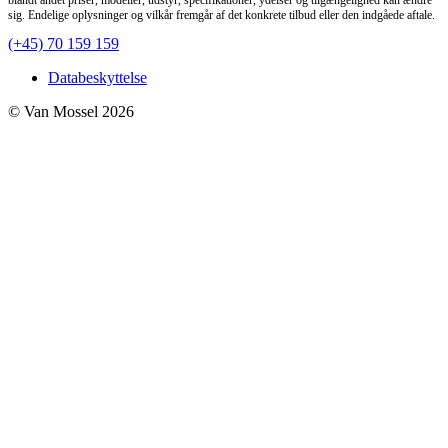
blandt andet priser, modeller, udstyr, specifikationer, ydelser og tilgængelighed kan ændre
sig. Endelige oplysninger og vilkår fremgår af det konkrete tilbud eller den indgåede aftale.
(+45) 70 159 159
Databeskyttelse
© Van Mossel 2026