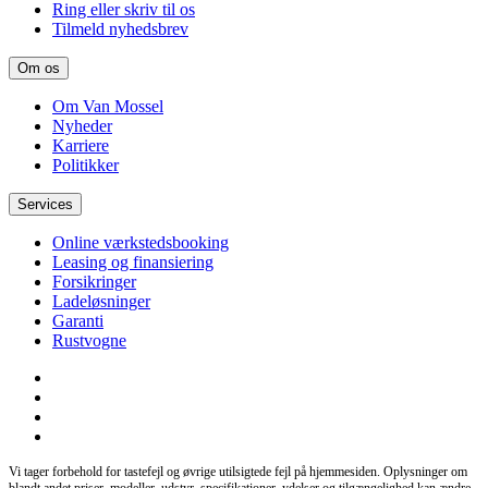
Ring eller skriv til os
Tilmeld nyhedsbrev
Om os
Om Van Mossel
Nyheder
Karriere
Politikker
Services
Online værkstedsbooking
Leasing og finansiering
Forsikringer
Ladeløsninger
Garanti
Rustvogne
Vi tager forbehold for tastefejl og øvrige utilsigtede fejl på hjemmesiden. Oplysninger om