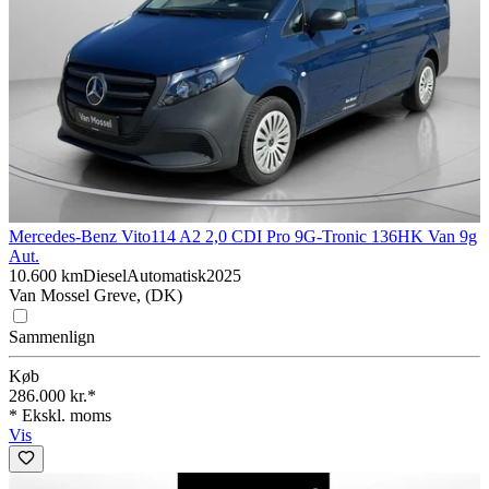
Mercedes-Benz Vito
114 A2 2,0 CDI Pro 9G-Tronic 136HK Van 9g
Aut.
10.600 km
Diesel
Automatisk
2025
Van Mossel Greve, (DK)
Sammenlign
Køb
286.000 kr.*
* Ekskl. moms
Vis