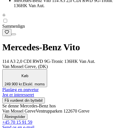
Mercedes-Benz Vito 114 A3 2,0 CDI RWD 9G-Tronic
136HK Van Aut.
Sammenlign
Mercedes-Benz Vito
114 A3 2,0 CDI RWD 9G-Tronic 136HK Van Aut.
Van Mossel Greve, (DK)
Køb
249.900 kr.
Ekskl. moms
Planlæg en prøvetur
Jeg er interesseret
Få vurderet din byttebil
Se denne Mercedes-Benz hos
Van Mossel Greve
Ventrupparken 12
2670 Greve
Åbningstider
+45 70 15 91 59
Send os en e-mail