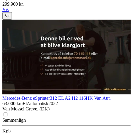
299.900 kr.
Vis
Mercedes-Benz eSprinter
312 EL A2 H2 116HK Van Aut.
63.000 km
El
Automatisk
2022
Van Mossel Greve, (DK)
Sammenlign
Køb