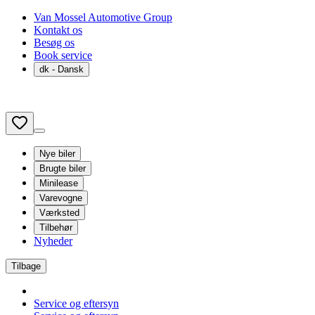
Van Mossel Automotive Group
Kontakt os
Besøg os
Book service
dk
- Dansk
Nye biler
Brugte biler
Minilease
Varevogne
Værksted
Tilbehør
Nyheder
Tilbage
Service og eftersyn