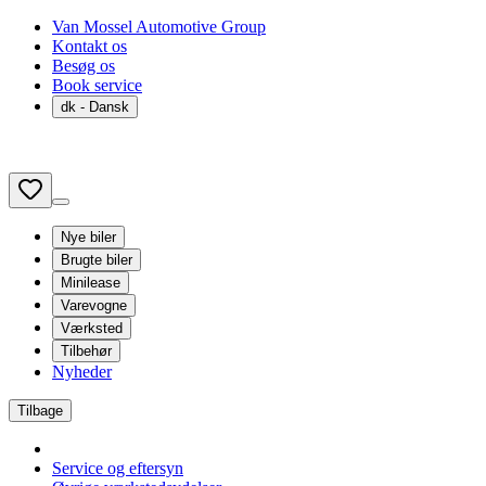
Van Mossel Automotive Group
Kontakt os
Besøg os
Book service
dk
- Dansk
Nye biler
Brugte biler
Minilease
Varevogne
Værksted
Tilbehør
Nyheder
Tilbage
Service og eftersyn