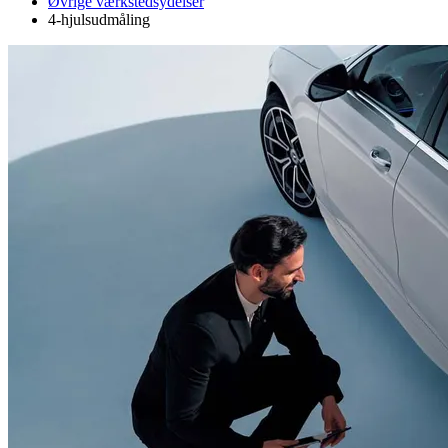
Øvrige værkstedsydelser
4-hjulsudmåling