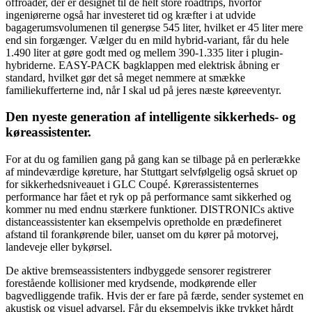
offroader, der er designet til de helt store roadtrips, hvorfor
ingeniørerne også har investeret tid og kræfter i at udvide
bagagerumsvolumenen til generøse 545 liter, hvilket er 45 liter mere
end sin forgænger. Vælger du en mild hybrid-variant, får du hele
1.490 liter at gøre godt med og mellem 390-1.335 liter i plugin-
hybriderne. EASY-PACK bagklappen med elektrisk åbning er
standard, hvilket gør det så meget nemmere at smække
familiekufferterne ind, når I skal ud på jeres næste køreeventyr.
Den nyeste generation af intelligente sikkerheds- og
køreassistenter.
For at du og familien gang på gang kan se tilbage på en perlerække
af mindeværdige køreture, har Stuttgart selvfølgelig også skruet op
for sikkerhedsniveauet i GLC Coupé. Kørerassistenternes
performance har fået et ryk op på performance samt sikkerhed og
kommer nu med endnu stærkere funktioner. DISTRONICs aktive
distanceassistenter kan eksempelvis opretholde en prædefineret
afstand til forankørende biler, uanset om du kører på motorvej,
landeveje eller bykørsel.
De aktive bremseassistenters indbyggede sensorer registrerer
forestående kollisioner med krydsende, modkørende eller
bagvedliggende trafik. Hvis der er fare på færde, sender systemet en
akustisk og visuel advarsel. Får du eksempelvis ikke trykket hårdt