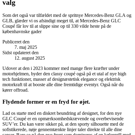
valg
Som det også var tilfældet med de spritnye Mercedes-Benz GLA og
GLB, glæder vi os afsindigt meget til, at Mercedes-Benz GLC
Coupé får lov til at slippe sine op til 330 vilde heste på de
københavnske gader
Publiceret den
7. maj 2025
Sidst opdateret den
12. august 2025
Udover at den i 2023 kommer med mange flere kræfter under
motorhjelmen, byder den classy coupé også på et utal af nye high
tech funktioner, masser af designæstetisk elegance og elektrisk
motorkraft til at booste alle dine fremtidige eventyr. Også når du
kører offroad.
Flydende former er en fryd for øjet.
Lad os starte med en diskret beundring af designet, for den nye
GLC Coupé er en opmærksomhedskrævende og overbevisende
SUV’er. Du kan være sikker på, at den sporty silhouette med de
sofistikerede, nøje gennemtænkte linjer taler direkte til alle dine
sanser. Bare se på den nye front som domineres af en kølergrill med