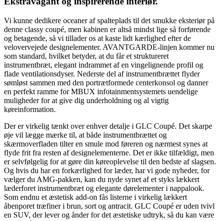
Ekstravagant og inspirerende interiør.
Vi kunne dedikere oceaner af spalteplads til det smukke eksteriør på
denne classy coupé, men kabinen er altså mindst lige så forførende
og betagende, så vi tillader os at kaste lidt kærlighed efter de
velovervejede designelementer. AVANTGARDE-linjen kommer nu
som standard, hvilket betyder, at du får et struktureret
instrumentbræt, elegant indrammet af en vingelignende profil og
flade ventilationsdyser. Nederste del af instrumentbrættet flyder
sømløst sammen med den portrætformede centerkonsol og danner
en perfekt ramme for MBUX infotainmentsystemets uendelige
muligheder for at give dig underholdning og al vigtig
køreinformation.
Der er virkelig tænkt over enhver detalje i GLC Coupé. Det skarpe
øje vil lægge mærke til, at både instrumentbrættet og
skærmoverfladen tilter en smule mod føreren og nærmest synes at
flyde frit fra resten af designelementerne. Det er ikke tilfældigt, men
er selvfølgelig for at gøre din køreoplevelse til den bedste af slagsen.
Og hvis du har en forkærlighed for læder, har vi gode nyheder, for
vælger du AMG-pakken, kan du nyde synet af et styks lækkert
læderforet instrumentbræt og elegante dørelementer i nappalook.
Som endnu et æstetisk add-on fås listerne i virkelig lækkert
åbenporet træfiner i brun, sort og antracit. GLC Coupé er uden tvivl
en SUV, der lever og ånder for det æstetiske udtryk, så du kan være