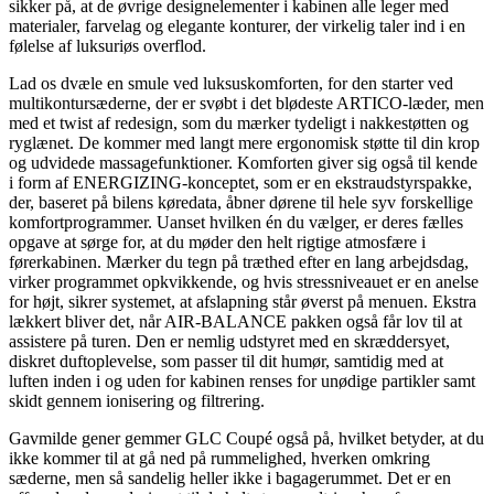
sikker på, at de øvrige designelementer i kabinen alle leger med
materialer, farvelag og elegante konturer, der virkelig taler ind i en
følelse af luksuriøs overflod.
Lad os dvæle en smule ved luksuskomforten, for den starter ved
multikontursæderne, der er svøbt i det blødeste ARTICO-læder, men
med et twist af redesign, som du mærker tydeligt i nakkestøtten og
ryglænet. De kommer med langt mere ergonomisk støtte til din krop
og udvidede massagefunktioner. Komforten giver sig også til kende
i form af ENERGIZING-konceptet, som er en ekstraudstyrspakke,
der, baseret på bilens køredata, åbner dørene til hele syv forskellige
komfortprogrammer. Uanset hvilken én du vælger, er deres fælles
opgave at sørge for, at du møder den helt rigtige atmosfære i
førerkabinen. Mærker du tegn på træthed efter en lang arbejdsdag,
virker programmet opkvikkende, og hvis stressniveauet er en anelse
for højt, sikrer systemet, at afslapning står øverst på menuen. Ekstra
lækkert bliver det, når AIR-BALANCE pakken også får lov til at
assistere på turen. Den er nemlig udstyret med en skræddersyet,
diskret duftoplevelse, som passer til dit humør, samtidig med at
luften inden i og uden for kabinen renses for unødige partikler samt
skidt gennem ionisering og filtrering.
Gavmilde gener gemmer GLC Coupé også på, hvilket betyder, at du
ikke kommer til at gå ned på rummelighed, hverken omkring
sæderne, men så sandelig heller ikke i bagagerummet. Det er en