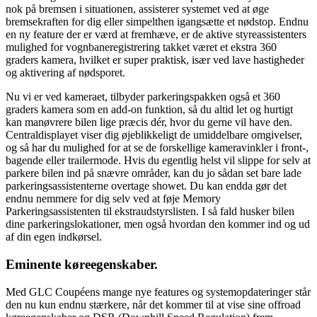
nok på bremsen i situationen, assisterer systemet ved at øge
bremsekraften for dig eller simpelthen igangsætte et nødstop. Endnu
en ny feature der er værd at fremhæve, er de aktive styreassistenters
mulighed for vognbaneregistrering takket været et ekstra 360
graders kamera, hvilket er super praktisk, især ved lave hastigheder
og aktivering af nødsporet.
Nu vi er ved kameraet, tilbyder parkeringspakken også et 360
graders kamera som en add-on funktion, så du altid let og hurtigt
kan manøvrere bilen lige præcis dér, hvor du gerne vil have den.
Centraldisplayet viser dig øjeblikkeligt de umiddelbare omgivelser,
og så har du mulighed for at se de forskellige kameravinkler i front-,
bagende eller trailermode. Hvis du egentlig helst vil slippe for selv at
parkere bilen ind på snævre områder, kan du jo sådan set bare lade
parkeringsassistenterne overtage showet. Du kan endda gør det
endnu nemmere for dig selv ved at føje Memory
Parkeringsassistenten til ekstraudstyrslisten. I så fald husker bilen
dine parkeringslokationer, men også hvordan den kommer ind og ud
af din egen indkørsel.
Eminente køreegenskaber.
Med GLC Coupéens mange nye features og systemopdateringer står
den nu kun endnu stærkere, når det kommer til at vise sine offroad