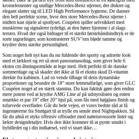
kromelementer og utallige Mercedes-Benz stjerner, der diskret og
elegant slutter sig til LED High Performance lygterne. De danner
den helt perfekte scene, hvor den store Mercedes-Benz stjerne i
midten kan stjæle al spotlyset. Coupéen spiller selvsikkert med
musklerne og signalerer tydeligt, at den hører hjemme i al slags
terræn. Hvad der også bidrager til et stærkt førstehåndsindtryk er de
sorte tagrælinger, som kontrasterer SUV’ens bløde ramme og
krydrer dens stærke personlighed.
Som noget helt nyt kan du nu fuldende det sporty og adrætte look
med et lækkert og ret så stort panoramasoltag, som giver hele 6
ekstra cm åbningsområde at lege med. Helt perfekt til de danske
sommerdage og så skader det ikke at få et ekstra skud D-vitamin
direkte fra kabinen. Lad os vende tilbage til dens dynamiske
proportioner og beundre de 18” store letmetalfælge, som giver GLC
Coupéen noget af en stærk stamina. Du kan faktisk gøre den endnu
mere potent ved at krydse AMG Line af på udstyrslisten og enten
smække et par 19” eller 20” hjul på, som fås med højglans finish og
tofarvede overflader. Går du hele vejen, er vores bedste råd at få
ingeniørerne fra Stuttgart til at trylle en smule med Nightpakken. Så
får du altså et styks offensiv offroader med natteravnssorte lister og
lækre designdetaljer. Hvis den ikke kommer til at pynte smukt i
bybilledet og i din indkørsel, ved vi snart ikke…