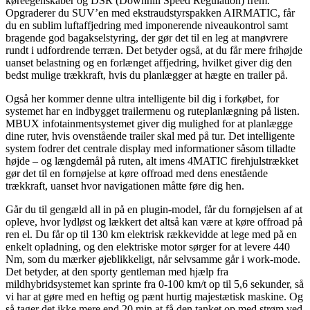
køreegenskaber og DSR (Downhill Speed Regulation) frem.
Opgraderer du SUV’en med ekstraudstyrspakken AIRMATIC, får
du en sublim luftaffjedring med imponerende niveaukontrol samt
bragende god bagakselstyring, der gør det til en leg at manøvrere
rundt i udfordrende terræn. Det betyder også, at du får mere frihøjde
uanset belastning og en forlænget affjedring, hvilket giver dig den
bedst mulige trækkraft, hvis du planlægger at hægte en trailer på.
Også her kommer denne ultra intelligente bil dig i forkøbet, for
systemet har en indbygget trailermenu og ruteplanlægning på listen.
MBUX infotainmentsystemet giver dig mulighed for at planlægge
dine ruter, hvis ovenstående trailer skal med på tur. Det intelligente
system fodrer det centrale display med informationer såsom tilladte
højde – og længdemål på ruten, alt imens 4MATIC firehjulstrækket
gør det til en fornøjelse at køre offroad med dens enestående
trækkraft, uanset hvor navigationen måtte føre dig hen.
Går du til gengæld all in på en plugin-model, får du fornøjelsen af at
opleve, hvor lydløst og lækkert det altså kan være at køre offroad på
ren el. Du får op til 130 km elektrisk rækkevidde at lege med på en
enkelt opladning, og den elektriske motor sørger for at levere 440
Nm, som du mærker øjeblikkeligt, når selvsamme går i work-mode.
Det betyder, at den sporty gentleman med hjælp fra
mildhybridsystemet kan sprinte fra 0-100 km/t op til 5,6 sekunder, så
vi har at gøre med en heftig og pænt hurtig majestætisk maskine. Og
så tager det ikke mere end 20 min at få den tanket op med strøm ved