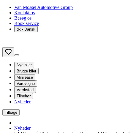
Van Mossel Automotive Group
Kontakt os
Besøg os
Book service
dk
- Dansk
Nye biler
Brugte biler
Minilease
Varevogne
Værksted
Tilbehør
Nyheder
Tilbage
Nyheder