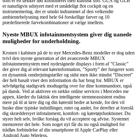
som er en lækker rød kombineret med klassisk sort. GLA og GLB
er naturligvis udstyret med et umådeligt flot cockpit og en
instrumentering, der er smukt indrammet af den velkendte
ambientebelysning med hele 64 forskellige farver og 10
prædefinerede farvekombinationer at vælge imellem.
Nyeste MBUX infotainmentsystem giver dig uanede
muligheder for underholdning.
Kronen i kabinen på de to nye Mercedes-Benz modeller er dog uden
tvivl den nyeste generation af det avancerede MBUX
infotainmentsystem med nydesignede displays i form af ”Classic”
der giver dig al relevant køreinformation, ”Sporty” der fungerer som
en dynamisk omdrejningstæller og sidst men ikke mindst ”Discreet"
der helt basalt viser den information du har brug for. MBUX er
selvfølgelig stadigvæk modtagelig over for dine kommandoer, også
på dansk. Ved at aktivere en række online services i Mercedes me
appen, klæder du faktisk den intelligente stemmeassistent endnu
mere på til at lære dig og din kørestil bedre at kende, for den vil
huske dine typiske indstillinger, ruter og andet, for derefter at foreslå
dig skræddersyet infotainment, komfort- og køretøjsfunktioner. Du
styrer helt selv, hvilke forslag du vil acceptere og afvise. Systemet
memorerer det hele. Som noget nyt får du nu også mulighed for
trådløs forbindelse af din smartphone til Apple CarPlay eller
Android Auto Wireless.