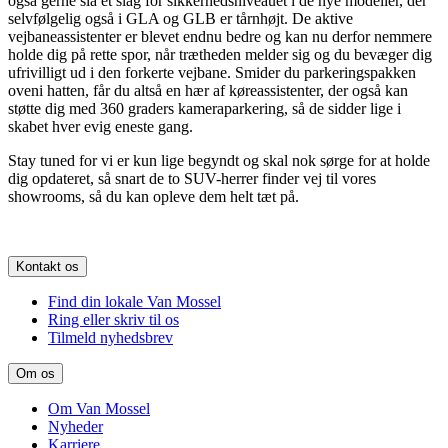
også gerne slå et slag for sikkerhedsniveauet i de nye modeller, der
selvfølgelig også i GLA og GLB er tårnhøjt. De aktive
vejbaneassistenter er blevet endnu bedre og kan nu derfor nemmere
holde dig på rette spor, når trætheden melder sig og du bevæger dig
ufrivilligt ud i den forkerte vejbane. Smider du parkeringspakken
oveni hatten, får du altså en hær af køreassistenter, der også kan
støtte dig med 360 graders kameraparkering, så de sidder lige i
skabet hver evig eneste gang.
Stay tuned for vi er kun lige begyndt og skal nok sørge for at holde
dig opdateret, så snart de to SUV-herrer finder vej til vores
showrooms, så du kan opleve dem helt tæt på.
Kontakt os
Find din lokale Van Mossel
Ring eller skriv til os
Tilmeld nyhedsbrev
Om os
Om Van Mossel
Nyheder
Karriere