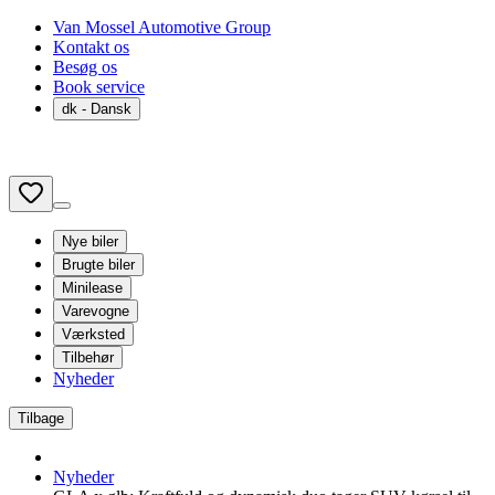
Van Mossel Automotive Group
Kontakt os
Besøg os
Book service
dk
- Dansk
Nye biler
Brugte biler
Minilease
Varevogne
Værksted
Tilbehør
Nyheder
Tilbage
Nyheder