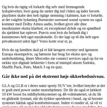
Og hvis du rigtig vil forkæle dig selv med fremragende
lydoplevelser, hver gang du sætter dig ind i bilen og lader favorit-
playlisten skabe den helt rigtige stemning i kabinen, kan vi fortælle,
at det valgfrie lydanlæg Burmester surround sound system nu også
kommer med Dolby Atmos audio, hvilket giver alle dine
musiknumre ekstra klarhed, en exceptionel dybde og en sprødhed
du sjældent har oplevet. Præcis som hvis du befandt dig i
kunstnernes helt eget musikstudie. Er der lagt op til din helt egen
privatkoncert uden lige? Vores korte svar er, ja.
Hvis du og familien skal på et lidt længere eventyr ned igennem
Europa eksempelvis, og børnene har brug for ekstra sjov og
underholdning, åbner Mercedes me connect services også op for en
række nye digitale lækkerier i form af minispil såsom Sudoku,
Shuffle Puck, Pairs, Match 3 og en quiz.
Går ikke ned på det ekstremt høje sikkerhedsniveau.
GLA og GLB er i deres natur sporty SUV’ere, hvilket betyder at der
er godt med power under motorhjelmen. De får da også et lækkert
10 kW boost fra mildhybridsystemet og 48-voltsbatteriet, så du får
en glidende lynstart, når du trykker speederen i bund, og så booster
systemet faktisk også komfortniveauet. Inden vi runder af, så vil vi