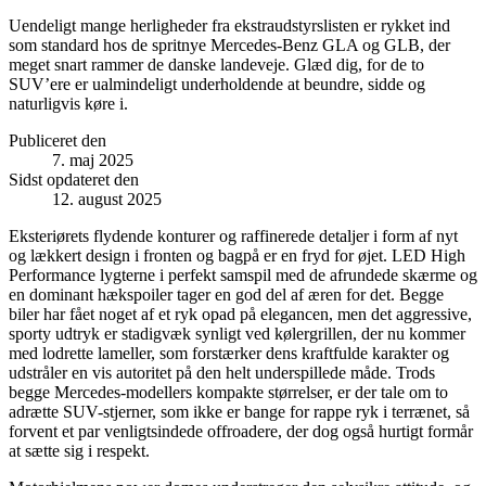
Uendeligt mange herligheder fra ekstraudstyrslisten er rykket ind
som standard hos de spritnye Mercedes-Benz GLA og GLB, der
meget snart rammer de danske landeveje. Glæd dig, for de to
SUV’ere er ualmindeligt underholdende at beundre, sidde og
naturligvis køre i.
Publiceret den
7. maj 2025
Sidst opdateret den
12. august 2025
Eksteriørets flydende konturer og raffinerede detaljer i form af nyt
og lækkert design i fronten og bagpå er en fryd for øjet. LED High
Performance lygterne i perfekt samspil med de afrundede skærme og
en dominant hækspoiler tager en god del af æren for det. Begge
biler har fået noget af et ryk opad på elegancen, men det aggressive,
sporty udtryk er stadigvæk synligt ved kølergrillen, der nu kommer
med lodrette lameller, som forstærker dens kraftfulde karakter og
udstråler en vis autoritet på den helt underspillede måde. Trods
begge Mercedes-modellers kompakte størrelser, er der tale om to
adrætte SUV-stjerner, som ikke er bange for rappe ryk i terrænet, så
forvent et par venligtsindede offroadere, der dog også hurtigt formår
at sætte sig i respekt.