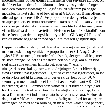
Motorhjelmens power domes understreger den selvsikre attitude, og
det bliver kun bedre af det faktum, at den nydesignede kofanger
med den forreste stødfanger nu også visuelt står frem på begge
modeller, hvilket i den grad bekræfter at GLA og GLB har offensive
offroad-gener i deres DNA. Velproportionerede og velovervejede
detaljer præger det smukt orkestrerede karosseri, så du kan være ret
så sikker på, at den ekspressive og selvbevidste karakter med garanti
vil smitte af på din indre æstetiker. Hvis du er fan af Spektralblå, kan
du se frem til, at den nu også kan pryde både GLA og GLB, og så
kan du krydre begge biler med op til fire forskellige hjuldesign.
Begge modeller er stadigvæk bredskuldrede og med en god afstand
mellem akslerne og velafstemte proportioner, er GLA og GLB to
styks SUV’ere med glimrende firehjulstræk, der gerne vil lege med
de store drenge. Så det er i realiteten helt op til dig, om bilen blot
skal glide stille gennem landskabet, eller om 7- eller 8-
trinsgearkassen skal op i seriøse omdrejninger, før det bliver rigtig
sjovt at sidde i passagersædet. Og nu vi er ved passagersædet, så lad
os da rykke ind til kabinen, hvor der er skruet helt op for SUV-
stemningen med blandt andet komfortsæder svøbt i sort ARTICO
kunstlæder, der nu kommer som standard. Dét bliver din ryg glad
for. Hvis sort indtræk er en tand for kedeligt efter din smag, kan du
også få dem pakket ind i macchiato beige eller sage grå. Vælger du
dog en af AMG-varianterne, får du virkelig mulighed for at krydre
hverdagen op med bahia brun og en ny nuance kaldet ”red pepper”,