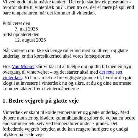
Vi ved godt, at du måske tænker "Det er jo stadigvæk plusgrader -
hvorfor skifte til vinterdæk nu?", men tro os, der er mere på spil end
bare temperaturen, når det kommer til vinterdæk
Publiceret den
7. maj 2025
Sidst opdateret den
12. august 2025
Når vinteren om ikke så længe ruller ind med koldt vejr og glatte
underlag, er din køresikkerhed altså vores førsteprioritet.
Hos
Van Mossel
står vi klar til at hjælpe dig og din bil med en tryg
overgang til vintervejret – og det starter altså med
det rette sæt
vinterdæk
. Vi har samlet de fire vigtigste grunde til, hvorfor du gør
klogt i at investere i vinterdæk nu og sikre, at du og dine nærmeste
kommer sikkert frem i vintermånederne.
1. Bedre vejgreb på glatte veje
Vinterdæk er skabt til kolde temperaturer og glatte underlag. Med
dybere mønster og blødere gummiblanding griber de vejbanen bedre
end sommerdæk, selv ved temperaturer under 7 grader. Det
forbedrede vejgreb betyder, at du kan reagere hurtigere og undgå
ulykker på isede veje.