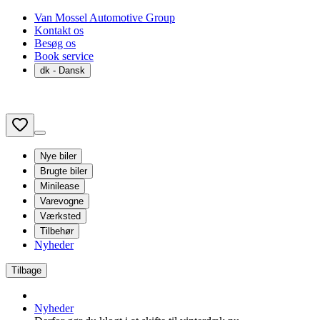
Van Mossel Automotive Group
Kontakt os
Besøg os
Book service
dk
- Dansk
Nye biler
Brugte biler
Minilease
Varevogne
Værksted
Tilbehør
Nyheder
Tilbage
Nyheder