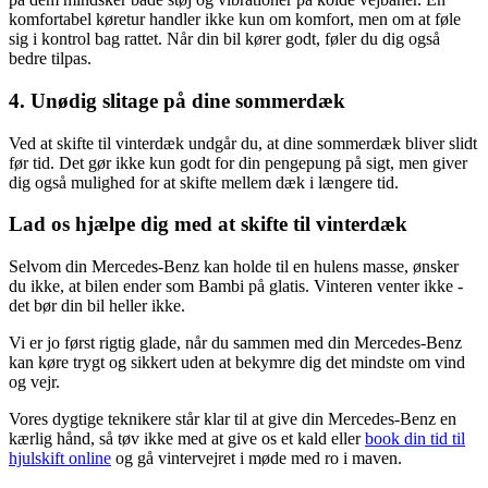
komfortabel køretur handler ikke kun om komfort, men om at føle
sig i kontrol bag rattet. Når din bil kører godt, føler du dig også
bedre tilpas.
4. Unødig slitage på dine sommerdæk
Ved at skifte til vinterdæk undgår du, at dine sommerdæk bliver slidt
før tid. Det gør ikke kun godt for din pengepung på sigt, men giver
dig også mulighed for at skifte mellem dæk i længere tid.
Lad os hjælpe dig med at skifte til vinterdæk
Selvom din Mercedes-Benz kan holde til en hulens masse, ønsker
du ikke, at bilen ender som Bambi på glatis. Vinteren venter ikke -
det bør din bil heller ikke.
Vi er jo først rigtig glade, når du sammen med din Mercedes-Benz
kan køre trygt og sikkert uden at bekymre dig det mindste om vind
og vejr.
Vores dygtige teknikere står klar til at give din Mercedes-Benz en
kærlig hånd, så tøv ikke med at give os et kald eller
book din tid til
hjulskift online
og gå vintervejret i møde med ro i maven.