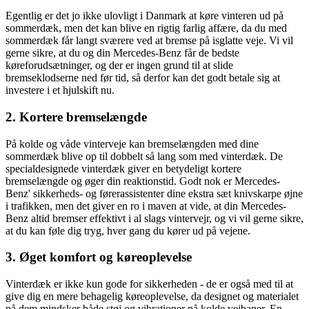
Egentlig er det jo ikke ulovligt i Danmark at køre vinteren ud på
sommerdæk, men det kan blive en rigtig farlig affære, da du med
sommerdæk får langt sværere ved at bremse på isglatte veje. Vi vil
gerne sikre, at du og din Mercedes-Benz får de bedste
køreforudsætninger, og der er ingen grund til at slide
bremseklodserne ned før tid, så derfor kan det godt betale sig at
investere i et hjulskift nu.
2. Kortere bremselængde
På kolde og våde vinterveje kan bremselængden med dine
sommerdæk blive op til dobbelt så lang som med vinterdæk. De
specialdesignede vinterdæk giver en betydeligt kortere
bremselængde og øger din reaktionstid. Godt nok er Mercedes-
Benz' sikkerheds- og førerassistenter dine ekstra sæt knivskarpe øjne
i trafikken, men det giver en ro i maven at vide, at din Mercedes-
Benz altid bremser effektivt i al slags vintervejr, og vi vil gerne sikre,
at du kan føle dig tryg, hver gang du kører ud på vejene.
3. Øget komfort og køreoplevelse
Vinterdæk er ikke kun gode for sikkerheden - de er også med til at
give dig en mere behagelig køreoplevelse, da designet og materialet
på dem mindsker både støj og vibrationer på kolde vejbaner. En