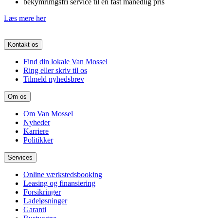
bekymrimgsfri service til en fast månedlig pris
Læs mere her
Kontakt os
Find din lokale Van Mossel
Ring eller skriv til os
Tilmeld nyhedsbrev
Om os
Om Van Mossel
Nyheder
Karriere
Politikker
Services
Online værkstedsbooking
Leasing og finansiering
Forsikringer
Ladeløsninger
Garanti