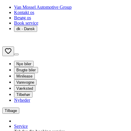
Van Mossel Automotive Group
Kontakt os
Besøg os
Book service
dk
- Dansk
Nye biler
Brugte biler
Minilease
Varevogne
Værksted
Tilbehør
Nyheder
Tilbage
Service