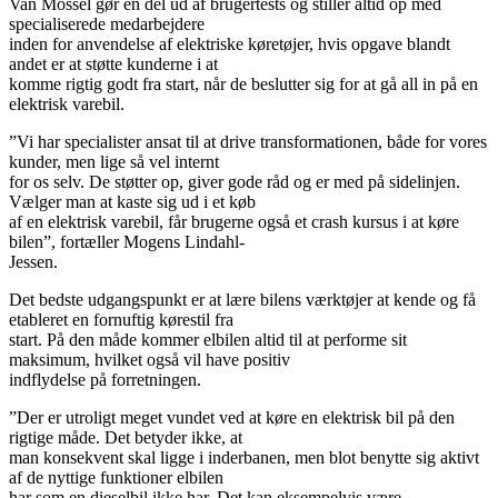
Van Mossel gør en del ud af brugertests og stiller altid op med
specialiserede medarbejdere
inden for anvendelse af elektriske køretøjer, hvis opgave blandt
andet er at støtte kunderne i at
komme rigtig godt fra start, når de beslutter sig for at gå all in på en
elektrisk varebil.
”Vi har specialister ansat til at drive transformationen, både for vores
kunder, men lige så vel internt
for os selv. De støtter op, giver gode råd og er med på sidelinjen.
Vælger man at kaste sig ud i et køb
af en elektrisk varebil, får brugerne også et crash kursus i at køre
bilen”, fortæller Mogens Lindahl-
Jessen.
Det bedste udgangspunkt er at lære bilens værktøjer at kende og få
etableret en fornuftig kørestil fra
start. På den måde kommer elbilen altid til at performe sit
maksimum, hvilket også vil have positiv
indflydelse på forretningen.
”Der er utroligt meget vundet ved at køre en elektrisk bil på den
rigtige måde. Det betyder ikke, at
man konsekvent skal ligge i inderbanen, men blot benytte sig aktivt
af de nyttige funktioner elbilen
har som en dieselbil ikke har. Det kan eksempelvis være