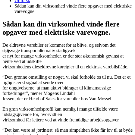
Udforsk
Sådan kan din virksomhed vinde flere opgaver med elektriske
varevogne
Sådan kan din virksomhed vinde flere
opgaver med elektriske varevogne.
De eldrevne varebiler er kommet for at blive, og selvom det
støjsvage transportalternativ stadigvæk
er nyt for mange virksomheder, er der stor økonomisk gevinst at
hente ved at udskifte
virksomhedens dieseldrevne køretøjer til en elektrisk varebilsflåde.
”Den grønne omstilling er noget, vi skal forholde os til nu. Det er et
rigtig stærkt signal at sende over
for omgivelserne, at man aktivt bidrager til klimamæssige
forbedringer”, mener Mogens Lindahl-
Jessen, der er Head of Sales for varebiler hos Van Mossel.
En grøn virksomhedsprofil kan nemlig i mange tilfælde være
udslagsgivende for, hvorvidt en
virksomhed får lettere ved at vinde fremtidige arbejdsopgaver.
”Det kan være så jordnært, så man simpelthen ikke får lov til at byde