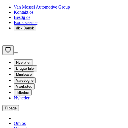
Van Mossel Automotive Group
Kontakt os
Besøg os
Book service
dk
- Dansk
Nye biler
Brugte biler
Minilease
Varevogne
Værksted
Tilbehør
Nyheder
Tilbage
Om os