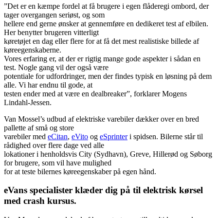
”Det er en kæmpe fordel at få brugere i egen flåderegi ombord, der
tager overgangen seriøst, og som
hellere end gerne ønsker at gennemføre en dedikeret test af elbilen.
Her benytter brugeren vitterligt
køretøjet en dag eller flere for at få det mest realistiske billede af
køreegenskaberne.
Vores erfaring er, at der er rigtig mange gode aspekter i sådan en
test. Nogle gang vil der også være
potentiale for udfordringer, men der findes typisk en løsning på dem
alle. Vi har endnu til gode, at
testen ender med at være en dealbreaker”, forklarer Mogens
Lindahl-Jessen.
Van Mossel’s udbud af elektriske varebiler dækker over en bred
pallette af små og store
varebiler med
eCitan
,
eVito
og
eSprinter
i spidsen. Bilerne står til
rådighed over flere dage ved alle
lokationer i henholdsvis City (Sydhavn), Greve, Hillerød og Søborg
for brugere, som vil have mulighed
for at teste bilernes køreegenskaber på egen hånd.
eVans specialister klæder dig på til elektrisk kørsel
med crash kursus.