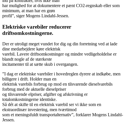
ind på kontrakter, hvis ikke man
har mulighed for at dokumentere et pænt CO2-regnskab eller som
minimum, at man har en grøn
profil”, siger Mogens Lindahl-Jessen.
Elektriske varebiler reducerer
driftsomkostningerne.
Der er utroligt meget vundet for dig og din forretning ved at lade
dine medarbejdere køre elektrisk
varebil. Lavere driftsomkostninger og mindre vedligeholdelse er
blandt nogle af de stærkeste
incitamenter til at sætte skub i overgangen.
”I dag er elektriske varebiler i hovedreglen dyrere at indkøbe, men
billigere i drift. Holder man en
elektrisk varebils forbrug op mod en tilsvarende dieselvarebils
forbrug med de aktuelle dieselpriser
og tilsvarende elpriser, afgifter og afskrivning er
totalomkostningerne identiske.
Så dét at skifte til en elektrisk varebil ser vi ikke som en
ekstraordinær investering, men tværtimod
som et meningsfuldt transportalternativ”, forklarer Mogens Lindahl-
Jessen.