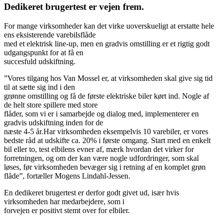
Dedikeret brugertest er vejen frem.
For mange virksomheder kan det virke uoverskueligt at erstatte hele
ens eksisterende varebilsflåde
med et elektrisk line-up, men en gradvis omstilling er et rigtig godt
udgangspunkt for at få en
succesfuld udskiftning.
”Vores tilgang hos Van Mossel er, at virksomheden skal give sig tid
til at sætte sig ind i den
grønne omstilling og få de første elektriske biler kørt ind. Nogle af
de helt store spillere med store
flåder, som vi er i samarbejde og dialog med, implementerer en
gradvis udskiftning inden for de
næste 4-5 år.Har virksomheden eksempelvis 10 varebiler, er vores
bedste råd at udskifte ca. 20% i første omgang. Start med en enkelt
bil eller to, test elbilens evner af, mærk hvordan det virker for
forretningen, og om der kan være nogle udfordringer, som skal
løses, før virksomheden bevæger sig i retning af en komplet grøn
flåde”, fortæller Mogens Lindahl-Jessen.
En dedikeret brugertest er derfor godt givet ud, især hvis
virksomheden har medarbejdere, som i
forvejen er positivt stemt over for elbiler.