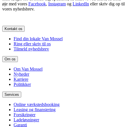
øje med vores
Facebook
,
Instagram
og
LinkedIn
eller skriv dig op til
vores nyhedsbrev.
Kontakt os
Find din lokale Van Mossel
Ring eller skriv til os
Tilmeld nyhedsbrev
Om os
Om Van Mossel
Nyheder
Karriere
Politikker
Services
Online værkstedsbooking
Leasing og finansiering
Forsikringer
Ladeløsninger
Garanti