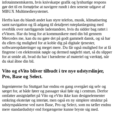
infotainmentskærm, hvis knivskarpe grafik og lynhurtige respons
gør det til en fornøjelse at navigere rundt i den seneste udgave af
MBUX Multimediesystemet.
Herfra kan du blandt andet kan styre telefon, musik, klimatisering
samt navigation og få adgang til detaljeret ruteplanlægning med
overblik over nærliggende ladestandere, hvis du sidder bag rattet i
eVitoen. Har du brug for at kommunikere med din bil gennem
Mercedes me, kan du nu gøre det på godt gammelt dansk, og så har
du ellers rig mulighed for at koble dig på digitale tjenester,
softwareopdateringer og meget mere. Du får også mulighed for at få
fingrene i en elektronisk nøgle og dermed nøglefri start, så du slipper
for at smide alt, hvad du har i hænderne af materiel og værktøj, når
du skal åbne din bil.
Vito og eVito bliver tilbudt i tre nye udstyrslinjer,
Pro, Base og Select.
Ingeniørerne fra Stuttgart har endnu en gang overgået sig selv og
sørget for, at både fører og passager skal føle sig i centrum. Derfor
omfatter ansigtsløftet på Vito og eVito ikke kun designelementer
omkring eksteriør og interiør, men også en ny simplere struktur på
udstyrspakkerne ved navn Base, Pro og Select, som nu tæller endnu
mere standardudstyr end forgængerne kunne bryste sig med.