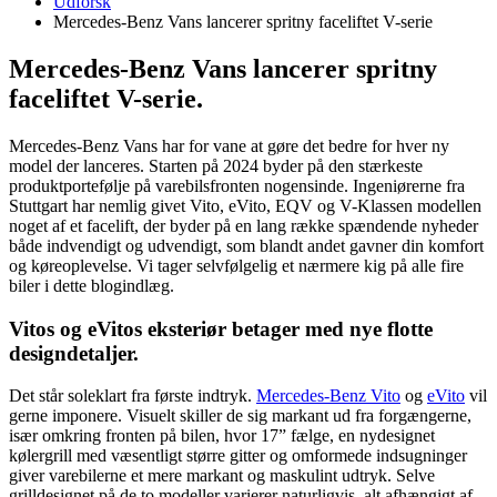
Udforsk
Mercedes-Benz Vans lancerer spritny faceliftet V-serie
Mercedes-Benz Vans lancerer spritny
faceliftet V-serie.
Mercedes-Benz Vans har for vane at gøre det bedre for hver ny
model der lanceres. Starten på 2024 byder på den stærkeste
produktportefølje på varebilsfronten nogensinde. Ingeniørerne fra
Stuttgart har nemlig givet Vito, eVito, EQV og V-Klassen modellen
noget af et facelift, der byder på en lang række spændende nyheder
både indvendigt og udvendigt, som blandt andet gavner din komfort
og køreoplevelse. Vi tager selvfølgelig et nærmere kig på alle fire
biler i dette blogindlæg.
Vitos og eVitos eksteriør betager med nye flotte
designdetaljer.
Det står soleklart fra første indtryk.
Mercedes-Benz Vito
og
eVito
vil
gerne imponere. Visuelt skiller de sig markant ud fra forgængerne,
især omkring fronten på bilen, hvor 17” fælge, en nydesignet
kølergrill med væsentligt større gitter og omformede indsugninger
giver varebilerne et mere markant og maskulint udtryk. Selve
grilldesignet på de to modeller varierer naturligvis, alt afhængigt af