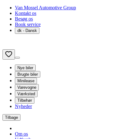
Van Mossel Automotive Group
Kontakt os
Besøg os
Book service
dk
- Dansk
Nye biler
Brugte biler
Minilease
Varevogne
Værksted
Tilbehør
Nyheder
Tilbage
Om os