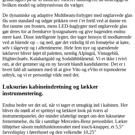
hvilken model og udstyrsniveau du vælger.
De dynamiske og adaptive Multibeam-forlygter med røgfarvede glas
fås som standard og udgør prikken over i’et fortil ved at danne en
flot ramme om fronten, mens LED-baglygter med røgfarvede glas
gør deres for at fremhæve lyssignaturen og give bagenden endnu
mere kant. Disse intelligente lygter, der tager hensyn til modkørende
ved at blænde op – og ned, gør det virkelig til en fornøjelse at køre,
selv i tågevejr og i aftentimerne. Hele fem nye og spændende
lakfarver bliver føjet til paletten, nemlig Alpingrå, Vintageblå,
Hightechsølv, Kalahariguld og Sodalithblåmetal. Vi er ikke i tvivl
om, at der gemmer sig en ny favorit blandt kandidaterne. Det er i
hvert fald alt sammen med til at give Vito og eVito et topmoderne
udtryk, og vi er personligt vilde med det.
Luksuriøs kabineindretning og lækker
instrumentering.
Endnu bedre ser det ud, når vi tager et smugkig ind i kabinen. Her
bliver du mødt af et spritnyt og lækkert look på tværs af
instrumentpanelet, der minder ufatteligt meget om den luksuriøse
fornemmelse, du får i samtlige Mercedes-Benz personbiler. Lækre
tilføjelser såsom multifunktionsrattet med touch-knapper, et 5,5”
farvedisplay i førerhuset og den velkendte 10,25”