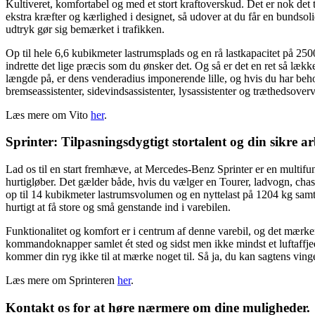
Kultiveret, komfortabel og med et stort kraftoverskud. Det er nok det
ekstra kræfter og kærlighed i designet, så udover at du får en bundso
udtryk gør sig bemærket i trafikken.
Op til hele 6,6 kubikmeter lastrumsplads og en rå lastkapacitet på 2500 
indrette det lige præcis som du ønsker det. Og så er det en ret så lækk
længde på, er dens venderadius imponerende lille, og hvis du har beho
bremseassistenter, sidevindsassistenter, lysassistenter og træthedsover
Læs mere om Vito
her
.
Sprinter
: Tilpasningsdygtigt stortalent og din sikre
Lad os til en start fremhæve, at Mercedes-Benz Sprinter er en multifunk
hurtigløber. Det gælder både, hvis du vælger en Tourer, ladvogn, chassi
op til 14 kubikmeter lastrumsvolumen og en nyttelast på 1204 kg samt
hurtigt at få store og små genstande ind i varebilen.
Funktionalitet og komfort er i centrum af denne varebil, og det mærker 
kommandoknapper samlet ét sted og sidst men ikke mindst et luftaffjedr
kommer din ryg ikke til at mærke noget til. Så ja, du kan sagtens vinge
Læs mere om Sprinteren
her
.
Kontakt os for at høre nærmere om dine muligheder.