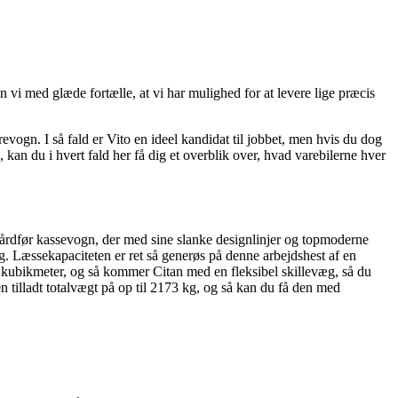
 vi med glæde fortælle, at vi har mulighed for at levere lige præcis
vogn. I så fald er Vito en ideel kandidat til jobbet, men hvis du dog
 kan du i hvert fald her få dig et overblik over, hvad varebilerne hver
hårdfør kassevogn, der med sine slanke designlinjer og topmoderne
eg. Læssekapaciteten er ret så generøs på denne arbejdshest af en
,9 kubikmeter, og så kommer Citan med en fleksibel skillevæg, så du
tilladt totalvægt på op til 2173 kg, og så kan du få den med