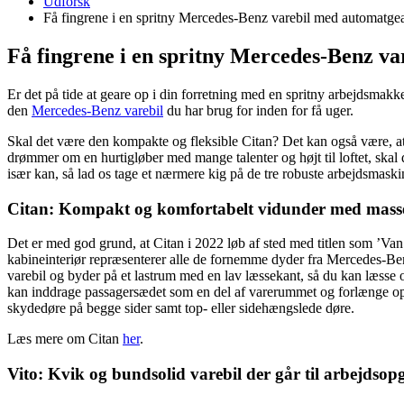
Udforsk
Få fingrene i en spritny Mercedes-Benz varebil med automatge
Få fingrene i en spritny Mercedes-Benz va
Er det på tide at geare op i din forretning med en spritny arbejdsmakk
den
Mercedes-Benz varebil
du har brug for inden for få uger.
Skal det være den kompakte og fleksible Citan? Det kan også være, at 
drømmer om en hurtigløber med mange talenter og højt til loftet, skal d
især kan, så lad os tage et nærmere kig på de tre robuste arbejdsmaski
Citan
: Kompakt og komfortabelt vidunder med masse
Det er med god grund, at Citan i 2022 løb af sted med titlen som ’Va
kabineinteriør repræsenterer alle de fornemme dyder fra Mercedes-Benz 
varebil og byder på et lastrum med en lav læssekant, så du kan læsse o
kan inddrage passagersædet som en del af varerummet og forlænge opbe
skydedøre på begge sider samt top- eller sidehængslede døre.
Læs mere om Citan
her
.
Vito
: Kvik og bundsolid varebil der går til arbejdsop