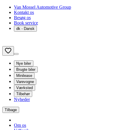
Van Mossel Automotive Group
Kontakt os
Besøg os
Book service
dk
- Dansk
Nye biler
Brugte biler
Minilease
Varevogne
Værksted
Tilbehør
Nyheder
Tilbage
Om os