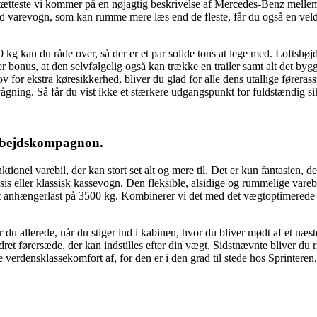
 tætteste vi kommer på en nøjagtig beskrivelse af Mercedes-Benz mellem
lid varevogn, som kan rumme mere læs end de fleste, får du også en velde
kg kan du råde over, så der er et par solide tons at lege med. Loftshøjde 
er bonus, at den selvfølgelig også kan trække en trailer samt alt det by
v for ekstra køresikkerhed, bliver du glad for alle dens utallige fører
vågning. Så får du vist ikke et stærkere udgangspunkt for fuldstændig si
 arbejdskompagnon.
tionel varebil, der kan stort set alt og mere til. Det er kun fantasien,
s eller klassisk kassevogn. Den fleksible, alsidige og rummelige varebil 
 anhængerlast på 3500 kg. Kombinerer vi det med det vægtoptimerede pl
du allerede, når du stiger ind i kabinen, hvor du bliver mødt af et næst
et førersæde, der kan indstilles efter din vægt. Sidstnævnte bliver du r
 verdensklassekomfort af, for den er i den grad til stede hos Sprinteren.