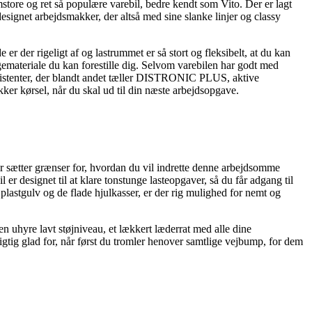
store og ret så populære varebil, bedre kendt som Vito. Der er lagt
signet arbejdsmakker, der altså med sine slanke linjer og classy
er der rigeligt af og lastrummet er så stort og fleksibelt, at du kan
ggemateriale du kan forestille dig. Selvom varebilen har godt med
assistenter, der blandt andet tæller DISTRONIC PLUS, aktive
kker kørsel, når du skal ud til din næste arbejdsopgave.
 der sætter grænser for, hvordan du vil indrette denne arbejdsomme
er designet til at klare tonstunge lasteopgaver, så du får adgang til
astgulv og de flade hjulkasser, er der rig mulighed for nemt og
en uhyre lavt støjniveau, et lækkert læderrat med alle dine
igtig glad for, når først du tromler henover samtlige vejbump, for dem