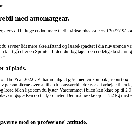
ar
rebil med automatgear.
er, der skal bidrage endnu mere til din virksomhedssucces i 2023? Så kan
du savner lidt mere akselafstand og læssekapacitet i din nuværende vare
u klart gå efter en Sprinter. Inden du dog tager den endelige beslutning,
ner.
r af plads.
n of The Year 2022’. Vi har nemlig at gøre med en kompakt, robust og 
personbilerne oversat til en luksusvarebil, der gør dit arbejde til en l
g losse bilen lige som du lyster. Varerummet i bilen kan klare op til 2
varingspladsen op til 3,05 meter. Den må trække op til 782 kg med en 
gaverne med en professionel attitude.