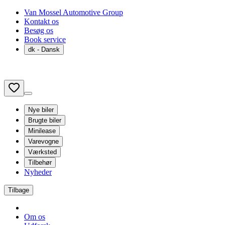
Van Mossel Automotive Group
Kontakt os
Besøg os
Book service
dk
- Dansk
Nye biler
Brugte biler
Minilease
Varevogne
Værksted
Tilbehør
Nyheder
Tilbage
Om os