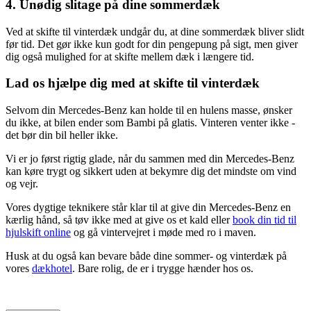
4. Unødig slitage på dine sommerdæk
Ved at skifte til vinterdæk undgår du, at dine sommerdæk bliver slidt
før tid. Det gør ikke kun godt for din pengepung på sigt, men giver
dig også mulighed for at skifte mellem dæk i længere tid.
Lad os hjælpe dig med at skifte til vinterdæk
Selvom din Mercedes-Benz kan holde til en hulens masse, ønsker
du ikke, at bilen ender som Bambi på glatis. Vinteren venter ikke -
det bør din bil heller ikke.
Vi er jo først rigtig glade, når du sammen med din Mercedes-Benz
kan køre trygt og sikkert uden at bekymre dig det mindste om vind
og vejr.
Vores dygtige teknikere står klar til at give din Mercedes-Benz en
kærlig hånd, så tøv ikke med at give os et kald eller
book din tid til
hjulskift online
og gå vintervejret i møde med ro i maven.
Husk at du også kan bevare både dine sommer- og vinterdæk på
vores
dækhotel
. Bare rolig, de er i trygge hænder hos os.