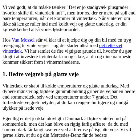
Vi ved godt, at du måske tænker "Det er jo stadigvæk plusgrader -
hvorfor skifte til vinterdæk nu?", men tror os, der er mere på spil end
bare temperaturen, når det kommer til vinterdæk. Når vinteren om
ikke så længe ruller ind med koldt vejr og glatte underlag, er din
køresikkerhed altså vores førsteprioritet.
Hos
Van Mossel
står vi klar til at hjælpe dig og din bil med en tryg
overgang til vintervejret – og det starter altså med
det rette sæt
vinterdæk
. Vi har samlet de fire vigtigste grunde til, hvorfor du gør
klogt i at investere i vinterdæk nu og sikre, at du og dine nærmeste
kommer sikkert frem i vintermånederne.
1. Bedre vejgreb på glatte veje
Vinterdæk er skabt til kolde temperaturer og glatte underlag. Med
dybere mønster og blødere gummiblanding griber de vejbanen bedre
end sommerdæk, selv ved temperaturer under 7 grader. Det
forbedrede vejgreb betyder, at du kan reagere hurtigere og undgå
ulykker på isede veje.
Egentlig er det jo ikke ulovligt i Danmark at køre vinteren ud på
sommerdæk, men det kan blive en rigtig farlig affære, da du med
sommerdæk får langt sværere ved at bremse på isglatte veje. Vi vil
gerne sikre, at du og din Mercedes-Benz får de bedste