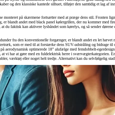
ber og den klassiske kantede silhuet, tilføjer den samtidig et lag af in
ne monteret på skærmene fortsætter med at præge dens stil. Fronten lign
r blandt andet med black panel kølergrillen, der nu kommer med fire 
at du faktisk kan aktivere lysbåndet som kørelys, og så sender dørene d
vidunder fra den konventionelle forgænger, er blandt andet en let hævet 
tertræk, som er med til at forstærke dens SUV-udstråling og bidrage t
ard på aerodynamisk optimerede 18” alufælge med femdobbelt-egerdesign
t vi har at gøre med en fuldelektrisk herre i sværvægterkategorien. E
er, værktøj eller noget helt tredje. Alternativt kan du selvfølgelig s