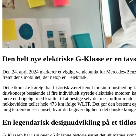
Den helt nye elektriske G-Klasse er en tav
Den 24. april 2024 markerer et vigtigt vendepunkt for Mercedes-Benz
fremtidens mobilitet, der netop er – elektrisk.
Dette ikoniske køretøj har historisk været kendt for sin robusthed og 
drivkoncept bestående af fire individuelt styrede elektriske motorer
mere end rigeligt med kræfter til at bestige selv det mest udfordrende 
rækkevidden tæller hele 473 km ifølge WLTP. Det gør den bestemt egnet
tung terrænknuser uanset, hvor du begiver dig hen i det danske konge
En legendarisk designudvikling på et tidløs
G-Klassen har i sin over 45 år lange historie været det ultimative sy