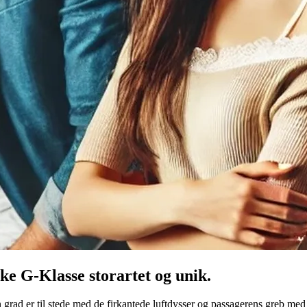
ske G-Klasse storartet og unik.
n grad er til stede med de firkantede luftdysser og passagerens greb me