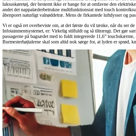
luksuskøretøj, der bestemt ikke er bange for at omfavne den elektriske
andet det nappalæderbetrukne multifunktionsrat med touch kontrolknap
åbenporet naturligt valnøddetræ. Mens de firkantede luftdysser og pass
Vi er også ret overbeviste om, at det første du vil tænke, når du se
Infotainmentsystemet, er: Virkelig stilfuldt og så tiltrængt. Det gør 
passagerne på bagsædet med to fuldt integrerede 11,6” touchskærme, s
Burmesterhøjtalerne skal som altid nok sørge for, at lyden er sprød, 