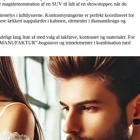
 magtdemonstration af en SUV til lidt af en showstopper, når du
elys i luftdysserne. Kontrastsyningerne er perfekt koordineret for
mere lækkert nappalæder i kabinen, elementer i diamantdesign og
eligt lang liste af med valg af lakfarve, kontraster og materialer. For
 få ”MANUFAKTUR”-bogstaver og trimelementer i kombination med