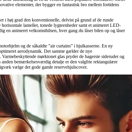
novative elementer, der bygger en fantastisk bro mellem fortidens
er i høj grad den konventionelle, delvist på grund af de runde
horisontale lameller, tonede lygteenheder samt et animeret LED-
ig en animeret velkomsthilsen, hver gang du låser bilen op og låser
motorhjelm og de såkaldte ”air curtains” i hjulkasserne. En ny
il optimeret aerodynamik. Det samme gælder de nye
. Varmebeskyttende mørktonet glas pryder de bagerste sideruder og
n anden bemærkelsesværdig detalje er den valgfrie rektangulære
tadigvæk vælge det gode gamle reservehjulscover.