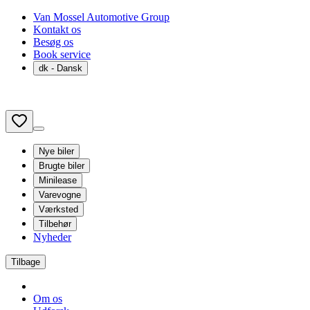
Van Mossel Automotive Group
Kontakt os
Besøg os
Book service
dk
- Dansk
Nye biler
Brugte biler
Minilease
Varevogne
Værksted
Tilbehør
Nyheder
Tilbage
Om os