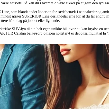
e natsorte. Så kan du i hvert fald være sikker på at gøre den lydløse
ine, som blandt andet åbner op for sædebetræk i nappalæder og ambient
ke mindst sørger SUPERIOR Line designdetaljerne for, at du får endnu 
ettere hård dag på jobbet eller lignende.
lektriske SUV-lyn til din helt egen unikke bil, hvor du kan krydse en uend
FAKTUR Catalan beige/sort, og som noget nyt er det også muligt at