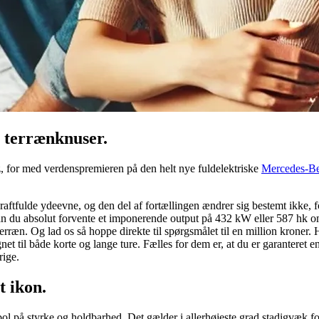
s terrænknuser.
, for med verdenspremieren på den helt nye fuldelektriske
Mercedes-Be
kraftfulde ydeevne, og den del af fortællingen ændrer sig bestemt ikke, 
, kan du absolut forvente et imponerende output på 432 kW eller 587 hk
terræn. Og lad os så hoppe direkte til spørgsmålet til en million kroner.
 til både korte og lange ture. Fælles for dem er, at du er garanteret e
rige.
t ikon.
mbol på styrke og holdbarhed. Det gælder i allerhøjeste grad stadigvæk 