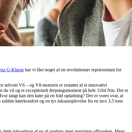
nz G-Klasse
har vi fået noget af en revolutionær repræsentant for
for selvom V6 – og V8-motoren er erstattet af et innovativt
 om du vil og et exceptionelt drejningsmoment på hele 1164 Nm. Det er
 Hvor langt kan den køre på en fuld opladning? Der er vores svar, at
n sublim kørekomfort og en tys luksusoplevelse fra en tavs 3,5 tons
for dette luksusbrag af en af verdens mest populære offroadere. Mens