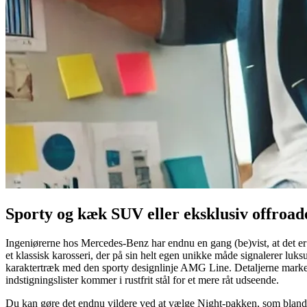
Sporty og kæk SUV eller eksklusiv offroade
Ingeniørerne hos Mercedes-Benz har endnu en gang (be)vist, at det er
et klassisk karosseri, der på sin helt egen unikke måde signalerer lu
karaktertræk med den sporty designlinje AMG Line. Detaljerne markere
indstigningslister kommer i rustfrit stål for et mere råt udseende.
Du kan gøre det endnu vildere ved at vælge Night-pakken, som blandt