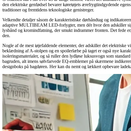
den elektriske genfødsel bevarer køretøjets ærefrygtindgydende egenska
traditioner og fremtidens teknologiske genistreger.
Velkendte detaljer såsom de karakteristiske dørhåndtag og indikatorer
adaptive MULTIBEAM LED-forlygter, men dér hvor den adskiller sig, e
lysbånd og kromindfatning, der smukt indrammer fronten. Det fede er, 
den.
Nogle af de mest iøjefaldende elementer, der adskiller det elektriske 
beklædning af A-stolpen og en spoilerlæbe på taget er også nye karak
isoleringsmaterialer, og så ruller den lydløse luksusvogn som stand
bagruden, alt imens sølvfarvede EQ-emblemer på skærmene indikerer, a
designboks på bagdøren. Her kan du nemt og lækkert opbevare ladekabl