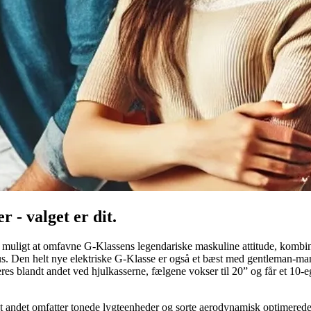
r - valget er dit.
 muligt at omfavne G-Klassens legendariske maskuline attitude, kombine
ksus. Den helt nye elektriske G-Klasse er også et bæst med gentleman-m
s blandt andet ved hjulkasserne, fælgene vokser til 20” og får et 10-e
 andet omfatter tonede lygteenheder og sorte aerodynamisk optimerede