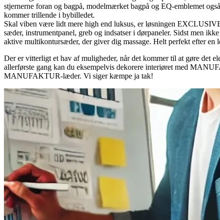
stjernerne foran og bagpå, modelmærket bagpå og EQ-emblemet også vær
kommer trillende i bybilledet.
Skal viben være lidt mere high end luksus, er løsningen EXCLUSIVE L
sæder, instrumentpanel, greb og indsatser i dørpaneler. Sidst men ik
aktive multikontursæder, der giver dig massage. Helt perfekt efter en l
Der er vitterligt et hav af muligheder, når det kommer til at gøre det e
allerførste gang kan du eksempelvis dekorere interiøret med MANU
MANUFAKTUR-læder. Vi siger kæmpe ja tak!