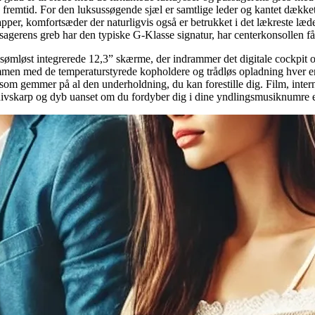
 fremtid. For den luksussøgende sjæl er samtlige leder og kantet dækket 
per, komfortsæder der naturligvis også er betrukket i det lækreste læ
agerens greb har den typiske G-Klasse signatur, har centerkonsollen fået
r de sømløst integrerede 12,3” skærme, der indrammer det digitale cock
sammen med de temperaturstyrede kopholdere og trådløs opladning hver en
om gemmer på al den underholdning, du kan forestille dig. Film, intern
knivskarp og dyb uanset om du fordyber dig i dine yndlingsmusiknumre el