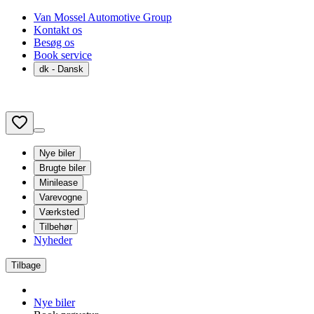
Van Mossel Automotive Group
Kontakt os
Besøg os
Book service
dk
- Dansk
Nye biler
Brugte biler
Minilease
Varevogne
Værksted
Tilbehør
Nyheder
Tilbage
Nye biler