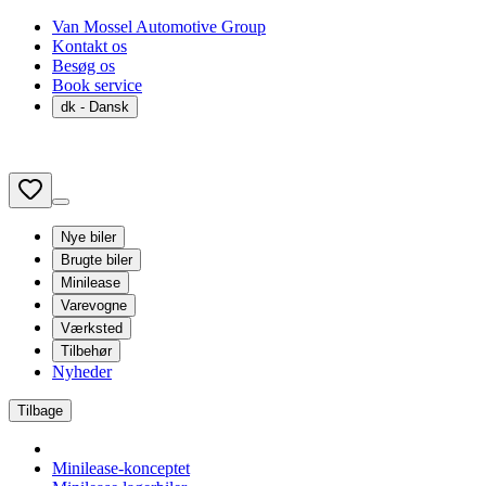
Van Mossel Automotive Group
Kontakt os
Besøg os
Book service
dk
- Dansk
Nye biler
Brugte biler
Minilease
Varevogne
Værksted
Tilbehør
Nyheder
Tilbage
Minilease-konceptet