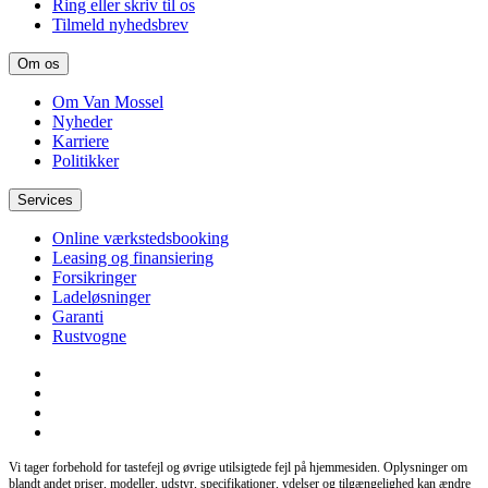
Ring eller skriv til os
Tilmeld nyhedsbrev
Om os
Om Van Mossel
Nyheder
Karriere
Politikker
Services
Online værkstedsbooking
Leasing og finansiering
Forsikringer
Ladeløsninger
Garanti
Rustvogne
Vi tager forbehold for tastefejl og øvrige utilsigtede fejl på hjemmesiden. Oplysninger om
blandt andet priser, modeller, udstyr, specifikationer, ydelser og tilgængelighed kan ændre