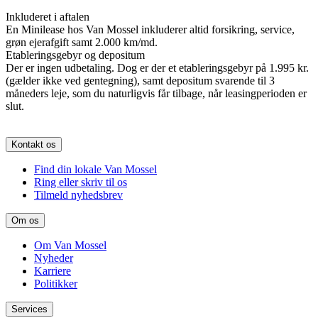
Inkluderet i aftalen
En Minilease hos Van Mossel inkluderer altid forsikring, service,
grøn ejerafgift samt 2.000 km/md.
Etableringsgebyr og depositum
Der er ingen udbetaling. Dog er der et etableringsgebyr på 1.995 kr.
(gælder ikke ved gentegning), samt depositum svarende til 3
måneders leje, som du naturligvis får tilbage, når leasingperioden er
slut.
Kontakt os
Find din lokale Van Mossel
Ring eller skriv til os
Tilmeld nyhedsbrev
Om os
Om Van Mossel
Nyheder
Karriere
Politikker
Services