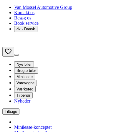
Van Mossel Automotive Group
Kontakt os
Besøg os
Book service
dk
- Dansk
Nye biler
Brugte biler
Minilease
Varevogne
Værksted
Tilbehør
Nyheder
Tilbage
Minilease-konceptet