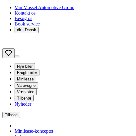
Van Mossel Automotive Group
Kontakt os
Besøg os
Book service
dk
- Dansk
Nye biler
Brugte biler
Minilease
Varevogne
Værksted
Tilbehør
Nyheder
Tilbage
Minilease-konceptet