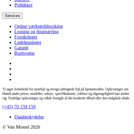
Politikker
Services
Online værkstedsbooking
Leasing og finansiering
Forsikringer
Ladeløsninger
Garanti
Rustvogne
Vi tager forbehold for tastefejl og øvrige utilsigtede fejl på hjemmesiden. Oplysninger om
blandt andet priser, modeller, udstyr, specifikationer, ydelser og tilgængelighed kan ændre
sig. Endelige oplysninger og vilkår fremgår af det konkrete tilbud eller den indgåede aftale.
(+45) 70 159 159
Databeskyttelse
© Van Mossel 2026