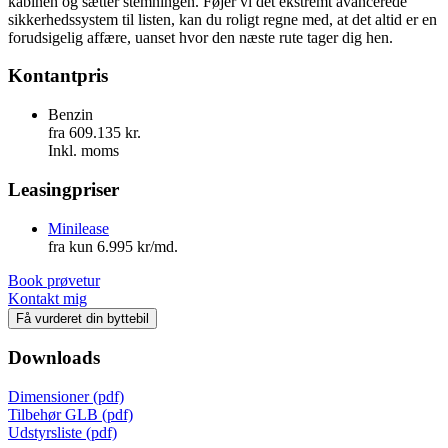
kabinen og sætter stemningen. Føjer vi det ekstremt avancerede
sikkerhedssystem til listen, kan du roligt regne med, at det altid er en
forudsigelig affære, uanset hvor den næste rute tager dig hen.
Kontantpris
Benzin
fra 609.135 kr.
Inkl. moms
Leasingpriser
Minilease
fra kun 6.995 kr/md.
Book prøvetur
Kontakt mig
Få vurderet din byttebil
Downloads
Dimensioner (pdf)
Tilbehør GLB (pdf)
Udstyrsliste (pdf)