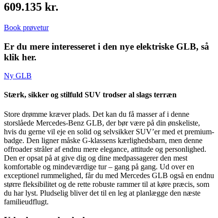
609.135 kr.
Book prøvetur
Er du mere interesseret i den nye elektriske GLB, så
klik her.
Ny GLB
Stærk, sikker og stilfuld SUV trodser al slags terræn
Store drømme kræver plads. Det kan du få masser af i denne
storslåede Mercedes-Benz GLB, der bør være på din ønskeliste,
hvis du gerne vil eje en solid og selvsikker SUV’er med et premium-
badge. Den ligner måske G-klassens kærlighedsbarn, men denne
offroader stråler af endnu mere elegance, attitude og personlighed.
Den er opsat på at give dig og dine medpassagerer den mest
komfortable og mindeværdige tur – gang på gang. Ud over en
exceptionel rummelighed, får du med Mercedes GLB også en endnu
større fleksibilitet og de rette robuste rammer til at køre præcis, som
du har lyst. Pludselig bliver det til en leg at planlægge den næste
familieudflugt.