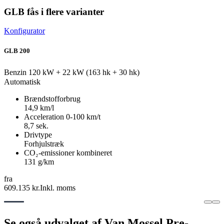
GLB fås i flere varianter
Konfigurator
GLB 200
Benzin
120 kW + 22 kW (163 hk + 30 hk)
Automatisk
Brændstofforbrug
14,9 km/l
Acceleration 0-100 km/t
8,7 sek.
Drivtype
Forhjulstræk
CO₂-emissioner kombineret
131 g/km
fra
609.135 kr.
Inkl. moms
Se også udvalget af Van Mossel Pre-