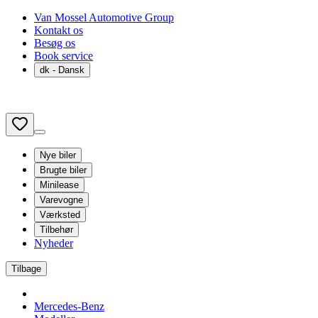
Van Mossel Automotive Group
Kontakt os
Besøg os
Book service
dk
- Dansk
Nye biler
Brugte biler
Minilease
Varevogne
Værksted
Tilbehør
Nyheder
Tilbage
Mercedes-Benz