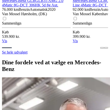
Mercedes-Benz GLB
GLB35 AMG 2.0
Mercedes-Benz GLB
G
4Matic 8G-DCT 306HK 5d 8g Aut.
Line 4Matic 8G-DCT 2
76.000 km
Benzin
Automatisk
2020
92.000 km
Benzin
Autom
Van Mossel Hørsholm, (DK)
Van Mossel København
Sammenlign
Sammenlign
Køb
Køb
539.900 kr.
399.900 kr.
Vis
Vis
Se hele udvalget
Dine fordele ved at vælge en Mercedes-
Benz