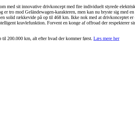
som med sit innovative drivkoncept med fire individuelt styrede elektri
et og er tro mod Geländewagen-karakteren, men kan nu bryste sig med e
 en solid rækkevide på op til 468 km. Ikke nok med at drivkonceptet e
igent kravlefunktion. Forvent en konge af offroad der respekterer sin
op til 200.000 km, alt efter hvad der kommer først.
Læs mere her