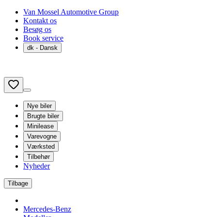
Van Mossel Automotive Group
Kontakt os
Besøg os
Book service
dk
- Dansk
Nye biler
Brugte biler
Minilease
Varevogne
Værksted
Tilbehør
Nyheder
Tilbage
Mercedes-Benz