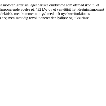
ske motorer løfter sin legendariske omdømme som offroad ikon til et
n imponerende ydelse på 432 kW og et vanvittigt højt drejningsmoment
r elektrisk, men kommer nu også med helt nye kørefunktioner,
 arv, men samtidig revolutionerer den lydløse og luksuriøse