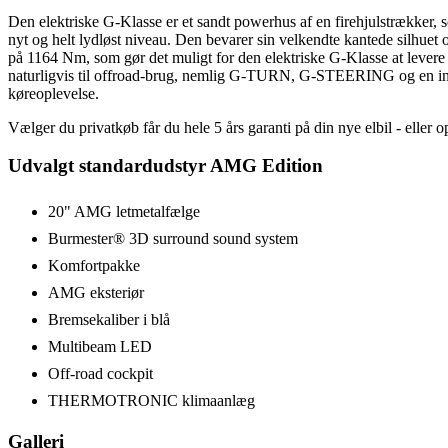
Den elektriske G-Klasse er et sandt powerhus af en firehjulstrækker, 
nyt og helt lydløst niveau. Den bevarer sin velkendte kantede silhu
på 1164 Nm, som gør det muligt for den elektriske G-Klasse at levere
naturligvis til offroad-brug, nemlig G-TURN, G-STEERING og en intell
køreoplevelse.
Vælger du privatkøb får du hele 5 års garanti på din nye elbil - eller 
Udvalgt standardudstyr AMG Edition
20" AMG letmetalfælge
Burmester® 3D surround sound system
Komfortpakke
AMG eksteriør
Bremsekaliber i blå
Multibeam LED
Off-road cockpit
THERMOTRONIC klimaanlæg
Galleri