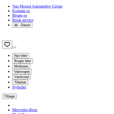
Van Mossel Automotive Group
Kontakt os
Besøg os
Book service
dk
- Dansk
Nye biler
Brugte biler
Minilease
Varevogne
Værksted
Tilbehør
Nyheder
Tilbage
Mercedes-Benz