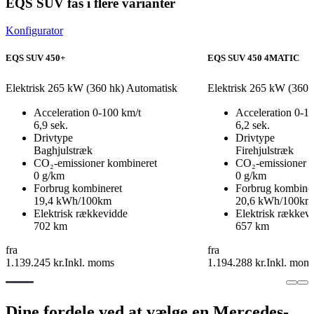
EQS SUV fås i flere varianter
Konfigurator
EQS SUV 450+
EQS SUV 450 4MATIC
Elektrisk
265 kW (360 hk)
Automatisk
Elektrisk
265 kW (360 
Acceleration 0-100 km/t
Acceleration 0-1
6,9 sek.
6,2 sek.
Drivtype
Drivtype
Baghjulstræk
Firehjulstræk
CO₂-emissioner kombineret
CO₂-emissioner 
0 g/km
0 g/km
Forbrug kombineret
Forbrug kombiner
19,4 kWh/100km
20,6 kWh/100km
Elektrisk rækkevidde
Elektrisk rækkev
702 km
657 km
fra
fra
1.139.245 kr.
Inkl. moms
1.194.288 kr.
Inkl. mom
Dine fordele ved at vælge en Mercedes-