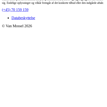
sig. Endelige oplysninger og vilkår fremgår af det konkrete tilbud eller den indgåede aftale.
(+45) 70 159 159
Databeskyttelse
© Van Mossel 2026