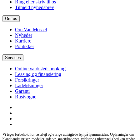
Ring eller skriv til os
Tilmeld nyhedsbrev
Om os
Om Van Mossel
Nyheder
Karriere
Politikker
Services
Online værkstedsbooking
Leasing og finansiering
Forsikringer
Ladeløsninger
Garanti
Rustvogne
Vi tager forbehold for tastefejl og øvrige utilsigtede fejl på hjemmesiden. Oplysninger om
blandt andet priser, modeller, udstyr, specifikationer, ydelser og tilgængelighed kan ændre