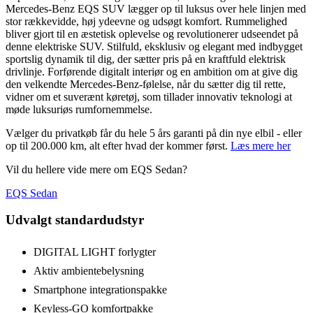
Mercedes-Benz EQS SUV lægger op til luksus over hele linjen med
stor rækkevidde, høj ydeevne og udsøgt komfort. Rummelighed
bliver gjort til en æstetisk oplevelse og revolutionerer udseendet på
denne elektriske SUV. Stilfuld, eksklusiv og elegant med indbygget
sportslig dynamik til dig, der sætter pris på en kraftfuld elektrisk
drivlinje. Forførende digitalt interiør og en ambition om at give dig
den velkendte Mercedes-Benz-følelse, når du sætter dig til rette,
vidner om et suverænt køretøj, som tillader innovativ teknologi at
møde luksuriøs rumfornemmelse.
Vælger du privatkøb får du hele 5 års garanti på din nye elbil - eller
op til 200.000 km, alt efter hvad der kommer først.
Læs mere her
Vil du hellere vide mere om EQS Sedan?
EQS Sedan
Udvalgt standardudstyr
DIGITAL LIGHT forlygter
Aktiv ambientebelysning
Smartphone integrationspakke
Keyless-GO komfortpakke