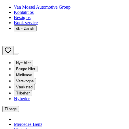
Van Mossel Automotive Group
Kontakt os
Besøg os
Book service
dk
- Dansk
Nye biler
Brugte biler
Minilease
Varevogne
Værksted
Tilbehør
Nyheder
Tilbage
Mercedes-Benz