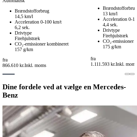
Automatisk
Brændstofforbru
Brændstofforbrug
13 km/l
14,5 km/l
Acceleration 0-1
Acceleration 0-100 km/t
4,4 sek.
6,2 sek.
Drivtype
Drivtype
Firehjulstræk
Firehjulstræk
CO₂-emissioner 
CO₂-emissioner kombineret
175 g/km
157 g/km
fra
fra
1.111.593 kr.
Inkl. mom
866.610 kr.
Inkl. moms
Dine fordele ved at vælge en Mercedes-
Benz