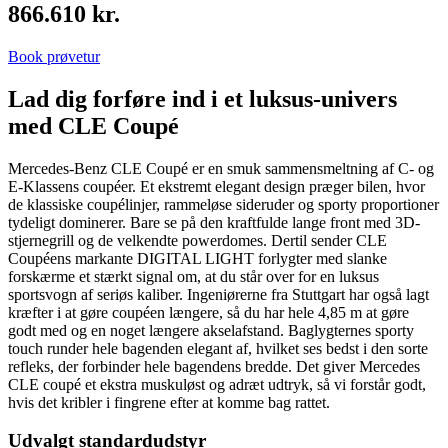
866.610 kr.
Book prøvetur
Lad dig forføre ind i et luksus-univers
med CLE Coupé
Mercedes-Benz CLE Coupé er en smuk sammensmeltning af C- og
E-Klassens coupéer. Et ekstremt elegant design præger bilen, hvor
de klassiske coupélinjer, rammeløse sideruder og sporty proportioner
tydeligt dominerer. Bare se på den kraftfulde lange front med 3D-
stjernegrill og de velkendte powerdomes. Dertil sender CLE
Coupéens markante DIGITAL LIGHT forlygter med slanke
forskærme et stærkt signal om, at du står over for en luksus
sportsvogn af seriøs kaliber. Ingeniørerne fra Stuttgart har også lagt
kræfter i at gøre coupéen længere, så du har hele 4,85 m at gøre
godt med og en noget længere akselafstand. Baglygternes sporty
touch runder hele bagenden elegant af, hvilket ses bedst i den sorte
refleks, der forbinder hele bagendens bredde. Det giver Mercedes
CLE coupé et ekstra muskuløst og adræt udtryk, så vi forstår godt,
hvis det kribler i fingrene efter at komme bag rattet.
Udvalgt standardudstyr