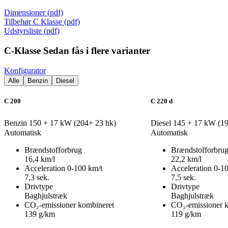
Dimensioner (pdf)
Tilbehør C Klasse (pdf)
Udstyrsliste (pdf)
C-Klasse Sedan fås i flere varianter
Konfigurator
Alle
Benzin
Diesel
C 200
C 220 d
Benzin
150 + 17 kW (204+ 23 hk)
Diesel
145 + 17 kW (19
Automatisk
Automatisk
Brændstofforbrug
Brændstofforbru
16,4 km/l
22,2 km/l
Acceleration 0-100 km/t
Acceleration 0-1
7,3 sek.
7,5 sek.
Drivtype
Drivtype
Baghjulstræk
Baghjulstræk
CO₂-emissioner kombineret
CO₂-emissioner 
139 g/km
119 g/km