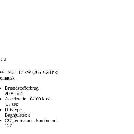
00 d
sel
195 + 17 kW (265 + 23 hk)
omatisk
Brændstofforbrug
20,8 km/l
Acceleration 0-100 km/t
5,7 sek.
Drivtype
Baghjulstræk
CO₂-emissioner kombineret
127