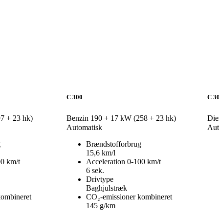
C 300
C 3
7 + 23 hk)
Benzin
190 + 17 kW (258 + 23 hk)
Die
Automatisk
Aut
g
Brændstofforbrug
15,6 km/l
00 km/t
Acceleration 0-100 km/t
6 sek.
Drivtype
Baghjulstræk
kombineret
CO₂-emissioner kombineret
145 g/km