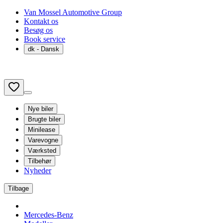
Van Mossel Automotive Group
Kontakt os
Besøg os
Book service
dk
- Dansk
Nye biler
Brugte biler
Minilease
Varevogne
Værksted
Tilbehør
Nyheder
Tilbage
Mercedes-Benz