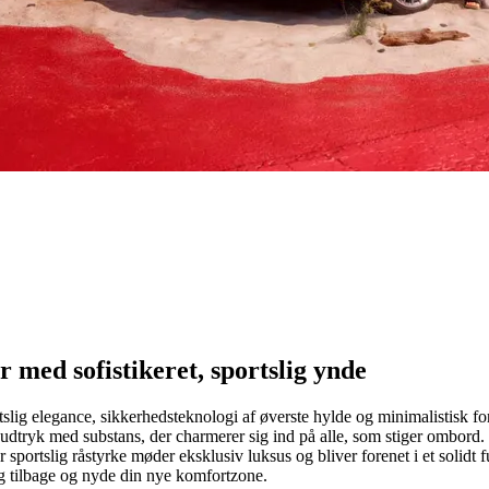
 med sofistikeret, sportslig ynde
slig elegance, sikkerhedsteknologi af øverste hylde og minimalistisk fo
ignudtryk med substans, der charmerer sig ind på alle, som stiger ombo
r sportslig råstyrke møder eksklusiv luksus og bliver forenet i et solidt
 dig tilbage og nyde din nye komfortzone.