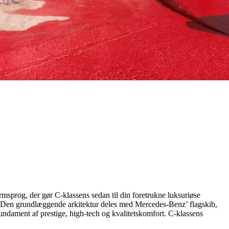
rmsprog, der gør C-klassens sedan til din foretrukne luksuriøse
rd. Den grundlæggende arkitektur deles med Mercedes-Benz’ flagskib,
 fundament af prestige, high-tech og kvalitetskomfort. C-klassens