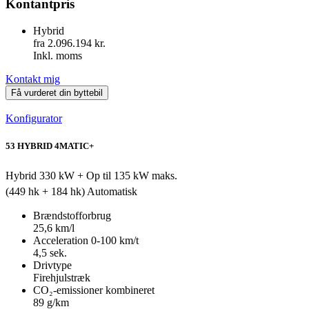
Kontantpris
Hybrid
fra 2.096.194 kr.
Inkl. moms
Kontakt mig
Få vurderet din byttebil
Konfigurator
53 HYBRID 4MATIC+
Hybrid
330 kW + Op til 135 kW maks.
(449 hk + 184 hk)
Automatisk
Brændstofforbrug
25,6 km/l
Acceleration 0-100 km/t
4,5 sek.
Drivtype
Firehjulstræk
CO₂-emissioner kombineret
89 g/km