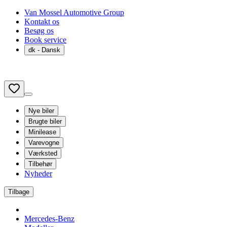
Van Mossel Automotive Group
Kontakt os
Besøg os
Book service
dk
- Dansk
Nye biler
Brugte biler
Minilease
Varevogne
Værksted
Tilbehør
Nyheder
Tilbage
Mercedes-Benz