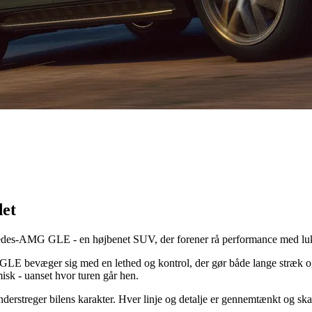
et
cedes-AMG GLE - en højbenet SUV, der forener rå performance med luk
GLE bevæger sig med en lethed og kontrol, der gør både lange stræk og
isk - uanset hvor turen går hen.
derstreger bilens karakter. Hver linje og detalje er gennemtænkt og ska