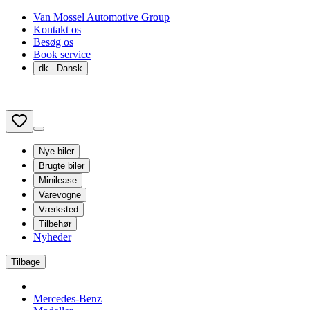
Van Mossel Automotive Group
Kontakt os
Besøg os
Book service
dk
- Dansk
Nye biler
Brugte biler
Minilease
Varevogne
Værksted
Tilbehør
Nyheder
Tilbage
Mercedes-Benz