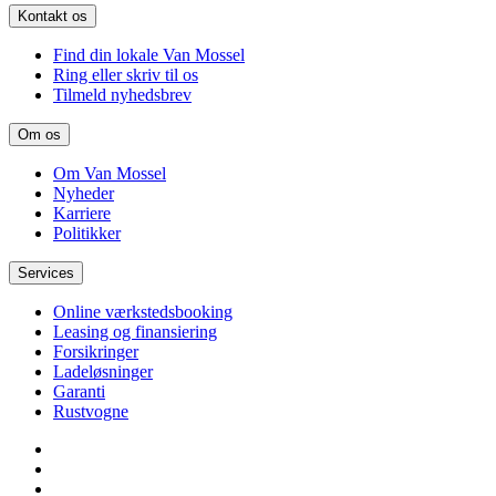
Kontakt os
Find din lokale Van Mossel
Ring eller skriv til os
Tilmeld nyhedsbrev
Om os
Om Van Mossel
Nyheder
Karriere
Politikker
Services
Online værkstedsbooking
Leasing og finansiering
Forsikringer
Ladeløsninger
Garanti
Rustvogne