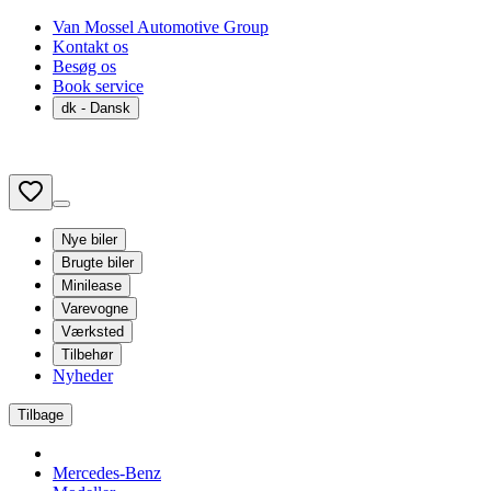
Van Mossel Automotive Group
Kontakt os
Besøg os
Book service
dk
- Dansk
Nye biler
Brugte biler
Minilease
Varevogne
Værksted
Tilbehør
Nyheder
Tilbage
Mercedes-Benz