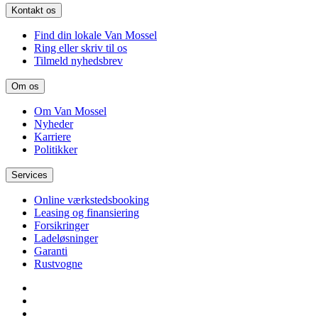
Kontakt os
Find din lokale Van Mossel
Ring eller skriv til os
Tilmeld nyhedsbrev
Om os
Om Van Mossel
Nyheder
Karriere
Politikker
Services
Online værkstedsbooking
Leasing og finansiering
Forsikringer
Ladeløsninger
Garanti
Rustvogne