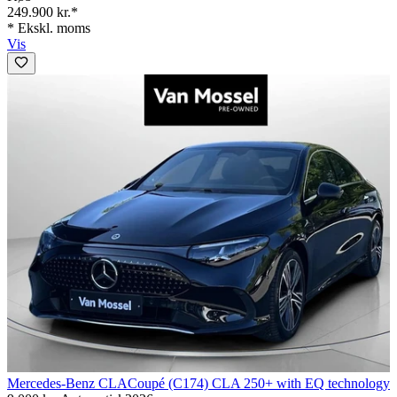
249.900 kr.*
* Ekskl. moms
Vis
Mercedes-Benz CLA
Coupé (C174) CLA 250+ with EQ technology