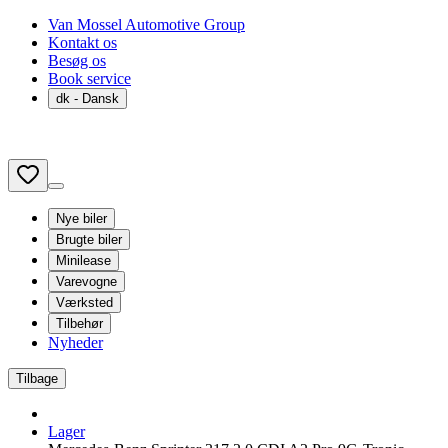
Van Mossel Automotive Group
Kontakt os
Besøg os
Book service
dk
- Dansk
Nye biler
Brugte biler
Minilease
Varevogne
Værksted
Tilbehør
Nyheder
Tilbage
Lager