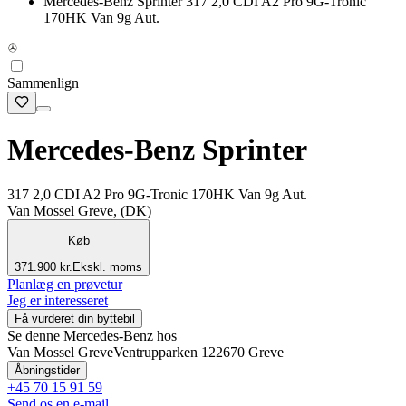
Mercedes-Benz Sprinter 317 2,0 CDI A2 Pro 9G-Tronic
170HK Van 9g Aut.
Sammenlign
Mercedes-Benz Sprinter
317 2,0 CDI A2 Pro 9G-Tronic 170HK Van 9g Aut.
Van Mossel Greve, (DK)
Køb
371.900 kr.
Ekskl. moms
Planlæg en prøvetur
Jeg er interesseret
Få vurderet din byttebil
Se denne Mercedes-Benz hos
Van Mossel Greve
Ventrupparken 12
2670 Greve
Åbningstider
+45 70 15 91 59
Send os en e-mail