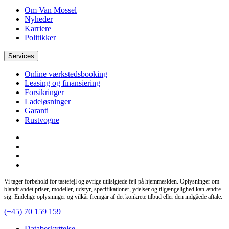
Om Van Mossel
Nyheder
Karriere
Politikker
Services
Online værkstedsbooking
Leasing og finansiering
Forsikringer
Ladeløsninger
Garanti
Rustvogne
Vi tager forbehold for tastefejl og øvrige utilsigtede fejl på hjemmesiden. Oplysninger om
blandt andet priser, modeller, udstyr, specifikationer, ydelser og tilgængelighed kan ændre
sig. Endelige oplysninger og vilkår fremgår af det konkrete tilbud eller den indgåede aftale.
(+45) 70 159 159
Databeskyttelse