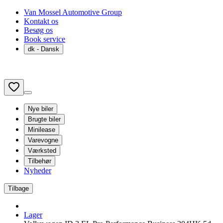
Van Mossel Automotive Group
Kontakt os
Besøg os
Book service
dk
- Dansk
Nye biler
Brugte biler
Minilease
Varevogne
Værksted
Tilbehør
Nyheder
Tilbage
Lager