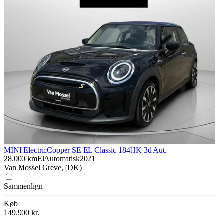
MINI Electric
Cooper SE EL Classic 184HK 3d Aut.
28.000 km
El
Automatisk
2021
Van Mossel Greve, (DK)
Sammenlign
Køb
149.900 kr.