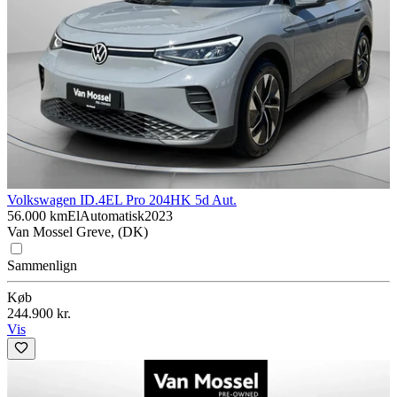
Volkswagen ID.4
EL Pro 204HK 5d Aut.
56.000 km
El
Automatisk
2023
Van Mossel Greve, (DK)
Sammenlign
Køb
244.900 kr.
Vis