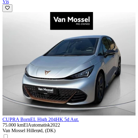
Vis
CUPRA Born
EL High 204HK 5d Aut.
75.000 km
El
Automatisk
2022
Van Mossel Hillerød, (DK)