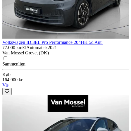
Volkswagen ID.3
EL Pro Performance 204HK 5d Aut.
77.000 km
El
Automatisk
2021
Van Mossel Greve, (DK)
Sammenlign
Køb
164.900 kr.
Vis