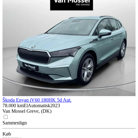
Škoda Enyaq iV
60 180HK 5d Aut.
78.000 km
El
Automatisk
2023
Van Mossel Greve, (DK)
Sammenlign
Køb