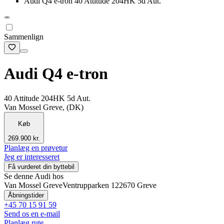
Audi Q4 e-tron 40 Attitude 204HK 5d Aut.
Sammenlign
Audi Q4 e-tron
40 Attitude 204HK 5d Aut.
Van Mossel Greve, (DK)
Køb
269.900 kr.
Planlæg en prøvetur
Jeg er interesseret
Få vurderet din byttebil
Se denne Audi hos
Van Mossel Greve
Ventrupparken 12
2670 Greve
Åbningstider
+45 70 15 91 59
Send os en e-mail
Planlæg rute