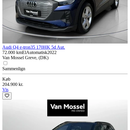
Audi Q4 e-tron
35 170HK 5d Aut.
72.000 km
El
Automatisk
2022
Van Mossel Greve, (DK)
Sammenlign
Køb
204.900 kr.
Vis