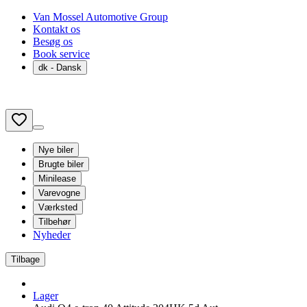
Van Mossel Automotive Group
Kontakt os
Besøg os
Book service
dk
- Dansk
Nye biler
Brugte biler
Minilease
Varevogne
Værksted
Tilbehør
Nyheder
Tilbage
Lager