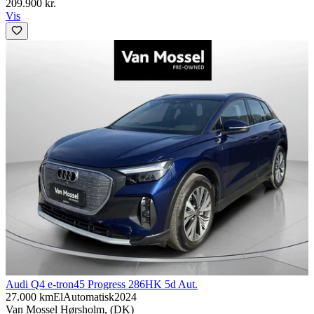
209.900 kr.
Vis
Audi Q4 e-tron
45 Progress 286HK 5d Aut.
27.000 km
El
Automatisk
2024
Van Mossel Hørsholm, (DK)