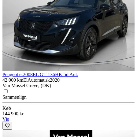
Peugeot e-2008
EL GT 136HK 5d Aut.
42.000 km
El
Automatisk
2020
Van Mossel Greve, (DK)
Sammenlign
Køb
144.900 kr.
Vis