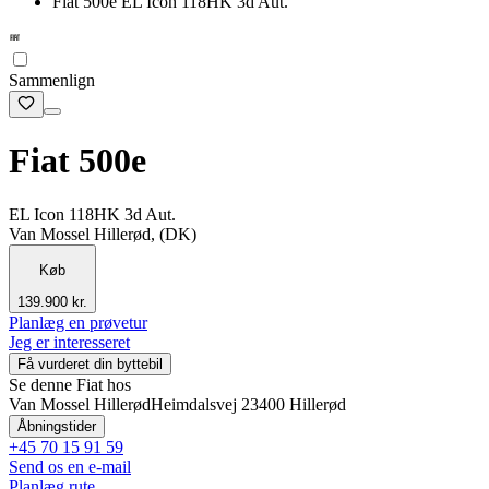
Fiat 500e EL Icon 118HK 3d Aut.
Sammenlign
Fiat 500e
EL Icon 118HK 3d Aut.
Van Mossel Hillerød, (DK)
Køb
139.900 kr.
Planlæg en prøvetur
Jeg er interesseret
Få vurderet din byttebil
Se denne Fiat hos
Van Mossel Hillerød
Heimdalsvej 2
3400 Hillerød
Åbningstider
+45 70 15 91 59
Send os en e-mail
Planlæg rute