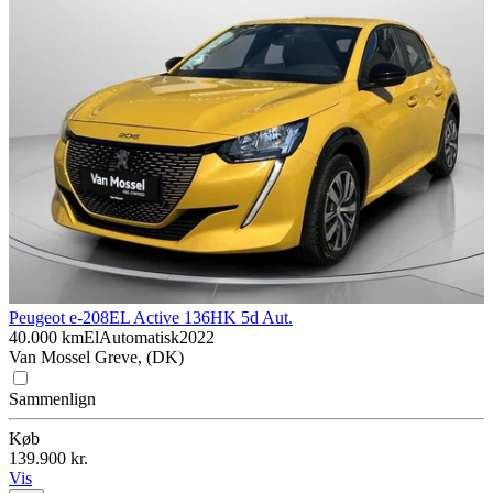
Peugeot e-208
EL Active 136HK 5d Aut.
40.000 km
El
Automatisk
2022
Van Mossel Greve, (DK)
Sammenlign
Køb
139.900 kr.
Vis