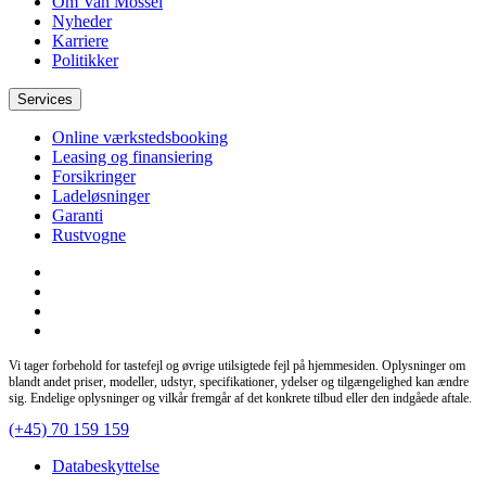
Om Van Mossel
Nyheder
Karriere
Politikker
Services
Online værkstedsbooking
Leasing og finansiering
Forsikringer
Ladeløsninger
Garanti
Rustvogne
Vi tager forbehold for tastefejl og øvrige utilsigtede fejl på hjemmesiden. Oplysninger om
blandt andet priser, modeller, udstyr, specifikationer, ydelser og tilgængelighed kan ændre
sig. Endelige oplysninger og vilkår fremgår af det konkrete tilbud eller den indgåede aftale.
(+45) 70 159 159
Databeskyttelse