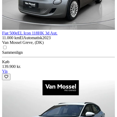
Fiat 500e
EL Icon 118HK 3d Aut.
11.000 km
El
Automatisk
2023
Van Mossel Greve, (DK)
Sammenlign
Køb
139.900 kr.
Vis