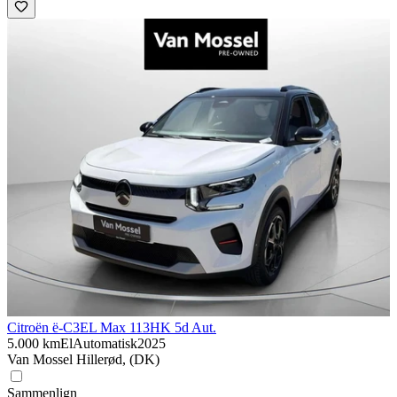
Citroën ë-C3
EL Max 113HK 5d Aut.
5.000 km
El
Automatisk
2025
Van Mossel Hillerød, (DK)
Sammenlign