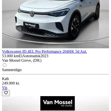
Volkswagen ID.4
EL Pro Performance 204HK 5d Aut.
53.000 km
El
Automatisk
2023
Van Mossel Greve, (DK)
Sammenlign
Køb
249.900 kr.
Vis