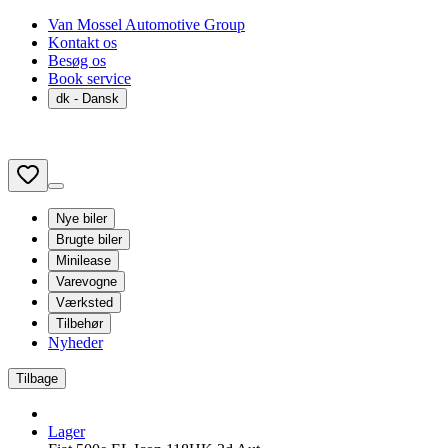
Van Mossel Automotive Group
Kontakt os
Besøg os
Book service
dk
- Dansk
Nye biler
Brugte biler
Minilease
Varevogne
Værksted
Tilbehør
Nyheder
Tilbage
Lager