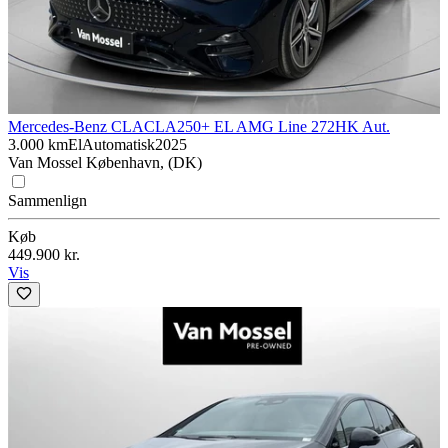
Mercedes-Benz CLA
CLA250+ EL AMG Line 272HK Aut.
3.000 km
El
Automatisk
2025
Van Mossel København, (DK)
Sammenlign
Køb
449.900 kr.
Vis