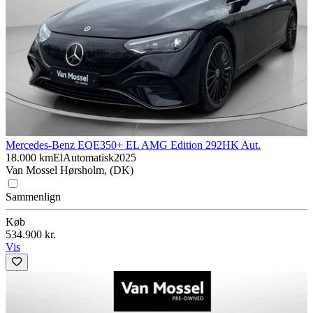
Mercedes-Benz EQE
350+ EL AMG Edition 292HK Aut.
18.000 km
El
Automatisk
2025
Van Mossel Hørsholm, (DK)
Sammenlign
Køb
534.900 kr.
Vis