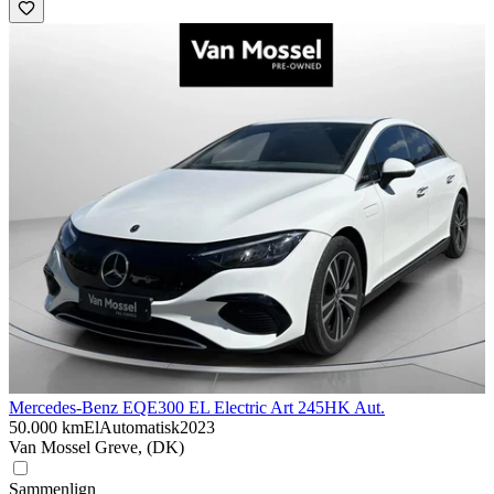
Mercedes-Benz EQE
300 EL Electric Art 245HK Aut.
50.000 km
El
Automatisk
2023
Van Mossel Greve, (DK)
Sammenlign