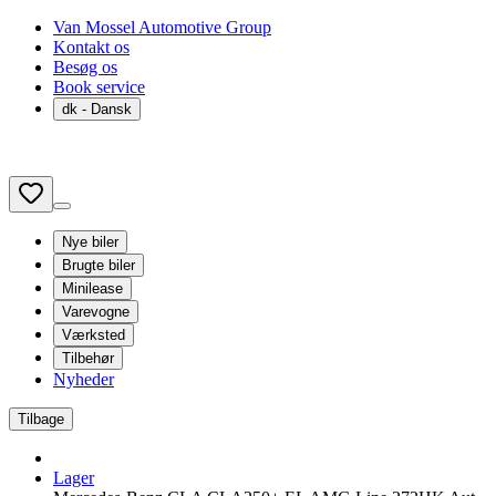
Van Mossel Automotive Group
Kontakt os
Besøg os
Book service
dk
- Dansk
Nye biler
Brugte biler
Minilease
Varevogne
Værksted
Tilbehør
Nyheder
Tilbage
Lager