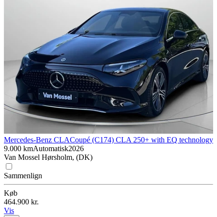
Mercedes-Benz CLA
Coupé (C174) CLA 250+ with EQ technology
9.000 km
Automatisk
2026
Van Mossel Hørsholm, (DK)
Sammenlign
Køb
464.900 kr.
Vis