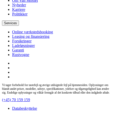
Om Van Mossel
Nyheder
Karriere
Politikker
Services
Online værkstedsbooking
Leasing og finansiering
Forsikringer
Ladeløsninger
Garanti
Rustvogne
Vi tager forbehold for tastefejl og øvrige utilsigtede fejl på hjemmesiden. Oplysninger om
blandt andet priser, modeller, udstyr, specifikationer, ydelser og tilgængelighed kan ændre
sig. Endelige oplysninger og vilkår fremgår af det konkrete tilbud eller den indgåede aftale.
(+45) 70 159 159
Databeskyttelse