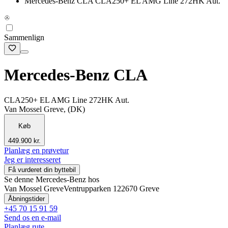
Mercedes-Benz CLA CLA250+ EL AMG Line 272HK Aut.
Sammenlign
Mercedes-Benz CLA
CLA250+ EL AMG Line 272HK Aut.
Van Mossel Greve, (DK)
Køb
449.900 kr.
Planlæg en prøvetur
Jeg er interesseret
Få vurderet din byttebil
Se denne Mercedes-Benz hos
Van Mossel Greve
Ventrupparken 12
2670 Greve
Åbningstider
+45 70 15 91 59
Send os en e-mail
Planlæg rute