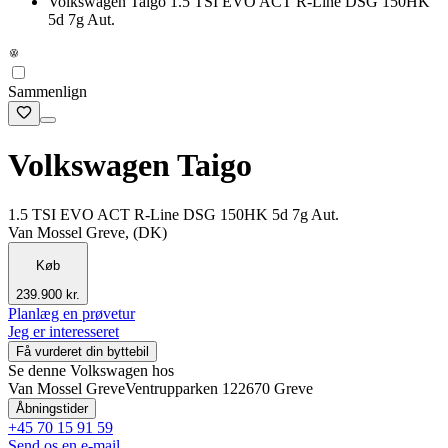
Volkswagen Taigo 1.5 TSI EVO ACT R-Line DSG 150HK
5d 7g Aut.
Sammenlign
Volkswagen Taigo
1.5 TSI EVO ACT R-Line DSG 150HK 5d 7g Aut.
Van Mossel Greve, (DK)
Køb
239.900 kr.
Planlæg en prøvetur
Jeg er interesseret
Få vurderet din byttebil
Se denne Volkswagen hos
Van Mossel Greve
Ventrupparken 12
2670 Greve
Åbningstider
+45 70 15 91 59
Send os en e-mail