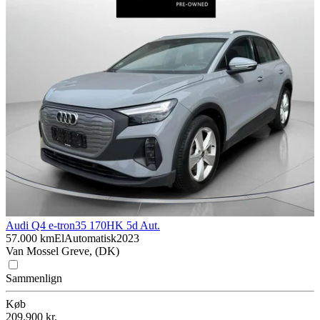
Audi Q4 e-tron
35 170HK 5d Aut.
57.000 km
El
Automatisk
2023
Van Mossel Greve, (DK)
Sammenlign
Køb
209.900 kr.