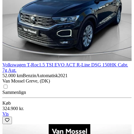
Volkswagen T-Roc
1.5 TSI EVO ACT R-Line DSG 150HK Cabr.
7g Aut.
52.000 km
Benzin
Automatisk
2021
Van Mossel Greve, (DK)
Sammenlign
Køb
324.900 kr.
Vis