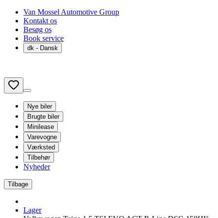
Van Mossel Automotive Group
Kontakt os
Besøg os
Book service
dk
- Dansk
Nye biler
Brugte biler
Minilease
Varevogne
Værksted
Tilbehør
Nyheder
Tilbage
Lager