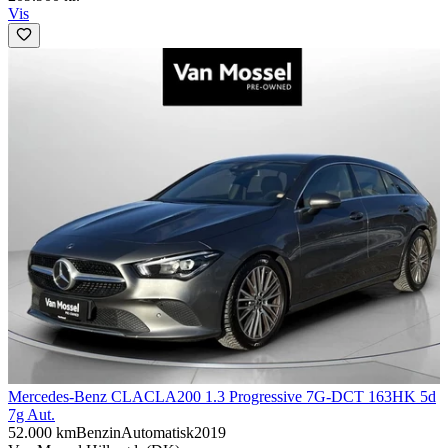
Vis
Mercedes-Benz CLA
CLA200 1.3 Progressive 7G-DCT 163HK 5d
7g Aut.
52.000 km
Benzin
Automatisk
2019