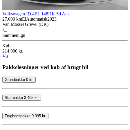
Volkswagen ID.4
EL 148HK 5d Aut.
27.000 km
El
Automatisk
2023
Van Mossel Greve, (DK)
Sammenlign
Køb
214.900 kr.
Vis
Pakkeløsninger ved køb af brugt bil
Grundpakke 0 kr.
Startpakke 3.495 kr.
Tryghedspakke 9.995 kr.