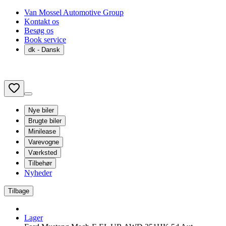
Van Mossel Automotive Group
Kontakt os
Besøg os
Book service
dk
- Dansk
Nye biler
Brugte biler
Minilease
Varevogne
Værksted
Tilbehør
Nyheder
Tilbage
Lager