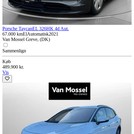
Porsche Taycan
EL 326HK 4d Aut.
67.000 km
El
Automatisk
2021
Van Mossel Greve, (DK)
Sammenlign
Køb
489.900 kr.
Vis