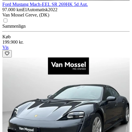
Ford Mustang Mach-E
EL SR 269HK 5d Aut.
97.000 km
El
Automatisk
2022
Van Mossel Greve, (DK)
Sammenlign
Køb
199.900 kr.
Vis