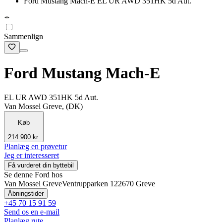
Ford Mustang Mach-E EL UR AWD 351HK 5d Aut.
Sammenlign
Ford Mustang Mach-E
EL UR AWD 351HK 5d Aut.
Van Mossel Greve, (DK)
Køb
214.900 kr.
Planlæg en prøvetur
Jeg er interesseret
Få vurderet din byttebil
Se denne Ford hos
Van Mossel Greve
Ventrupparken 12
2670 Greve
Åbningstider
+45 70 15 91 59
Send os en e-mail
Planlæg rute