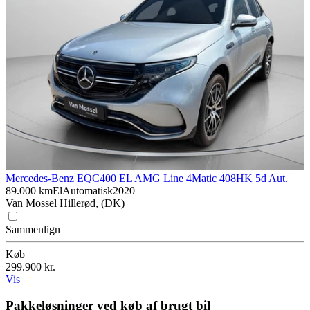
Mercedes-Benz EQC
400 EL AMG Line 4Matic 408HK 5d Aut.
89.000 km
El
Automatisk
2020
Van Mossel Hillerød, (DK)
Sammenlign
Køb
299.900 kr.
Vis
Pakkeløsninger ved køb af brugt bil