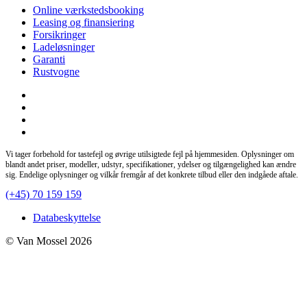
Online værkstedsbooking
Leasing og finansiering
Forsikringer
Ladeløsninger
Garanti
Rustvogne
Vi tager forbehold for tastefejl og øvrige utilsigtede fejl på hjemmesiden. Oplysninger om
blandt andet priser, modeller, udstyr, specifikationer, ydelser og tilgængelighed kan ændre
sig. Endelige oplysninger og vilkår fremgår af det konkrete tilbud eller den indgåede aftale.
(+45) 70 159 159
Databeskyttelse
© Van Mossel 2026