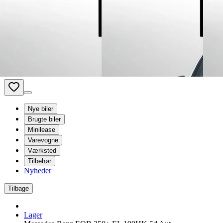
Van Mossel Automotive Group
Kontakt os
Besøg os
Book service
dk
- Dansk
Nye biler
Brugte biler
Minilease
Varevogne
Værksted
Tilbehør
Nyheder
Tilbage
Lager