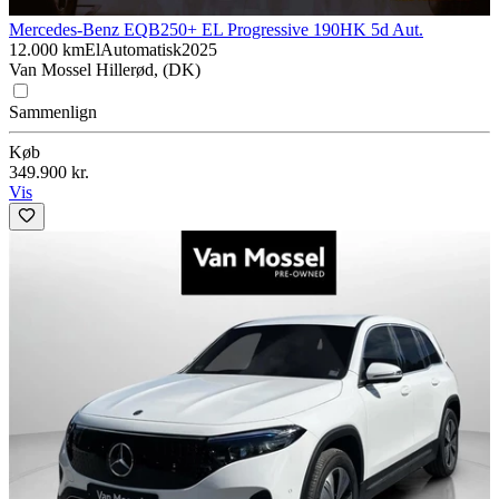
Mercedes-Benz EQB
250+ EL Progressive 190HK 5d Aut.
12.000 km
El
Automatisk
2025
Van Mossel Hillerød, (DK)
Sammenlign
Køb
349.900 kr.
Vis