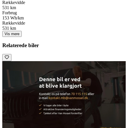
Rækkevidde
531 km
Forbrug
153 Wh/km
Rækkevidde
531 km
Vis mere
Relaterede biler