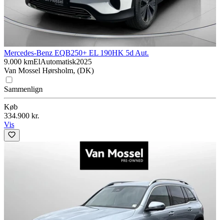
Mercedes-Benz EQB
250+ EL 190HK 5d Aut.
9.000 km
El
Automatisk
2025
Van Mossel Hørsholm, (DK)
Sammenlign
Køb
334.900 kr.
Vis