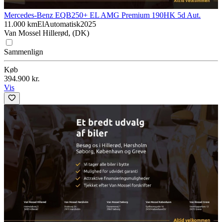
Mercedes-Benz EQB
250+ EL AMG Premium 190HK 5d Aut.
11.000 km
El
Automatisk
2025
Van Mossel Hillerød, (DK)
Sammenlign
Køb
394.900 kr.
Vis