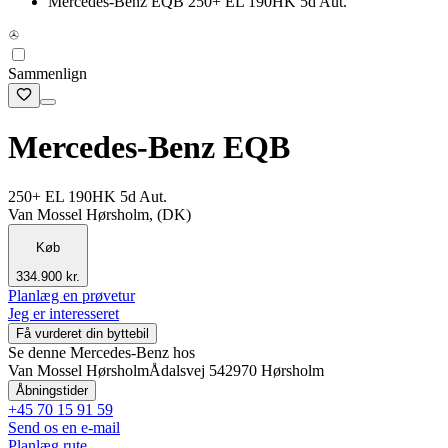
Mercedes-Benz EQB 250+ EL 190HK 5d Aut.
Sammenlign
Mercedes-Benz EQB
250+ EL 190HK 5d Aut.
Van Mossel Hørsholm, (DK)
Køb
334.900 kr.
Planlæg en prøvetur
Jeg er interesseret
Få vurderet din byttebil
Se denne Mercedes-Benz hos
Van Mossel Hørsholm
Ådalsvej 54
2970 Hørsholm
Åbningstider
+45 70 15 91 59
Send os en e-mail
Planlæg rute