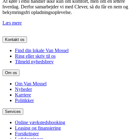
At køre i elbil handler ikke kun om komfort, men om en lettere
hverdag. Derfor samarbejder vi med Clever, så du får en nem og
bekymringsfri opladningsoplevelse.
Læs mere
Kontakt os
Find din lokale Van Mossel
Ring eller skriv til os
Tilmeld nyhedsbrev
Om os
Om Van Mossel
Nyheder
Karriere
Politikker
Services
Online værkstedsbooking
Leasing og finansiering
Forsikringer