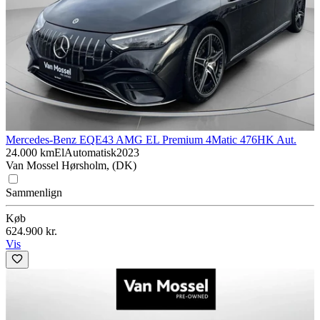
Mercedes-Benz EQE
43 AMG EL Premium 4Matic 476HK Aut.
24.000 km
El
Automatisk
2023
Van Mossel Hørsholm, (DK)
Sammenlign
Køb
624.900 kr.
Vis