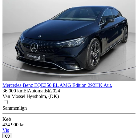
Mercedes-Benz EQE
350 EL AMG Edition 292HK Aut.
36.000 km
El
Automatisk
2024
Van Mossel Hørsholm, (DK)
Sammenlign
Køb
424.900 kr.
Vis