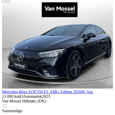
Mercedes-Benz EQE
350 EL AMG Edition 292HK Aut.
21.000 km
El
Automatisk
2023
Van Mossel Hillerød, (DK)
Sammenlign