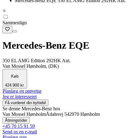
Mercedes-Benz EQE 350 EL AMG Edition 292HK Aut.
Sammenlign
Mercedes-Benz EQE
350 EL AMG Edition 292HK Aut.
Van Mossel Hørsholm, (DK)
Køb
424.900 kr.
Planlæg en prøvetur
Jeg er interesseret
Få vurderet din byttebil
Se denne Mercedes-Benz hos
Van Mossel Hørsholm
Ådalsvej 54
2970 Hørsholm
Åbningstider
+45 70 15 91 59
Send os en e-mail
Planlæg rute