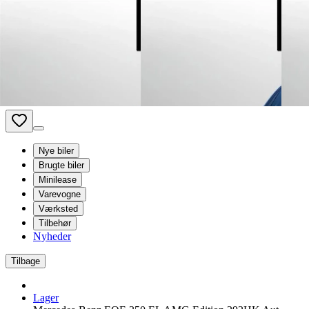
Van Mossel Automotive Group
Kontakt os
Besøg os
Book service
dk
- Dansk
Nye biler
Brugte biler
Minilease
Varevogne
Værksted
Tilbehør
Nyheder
Tilbage
Lager