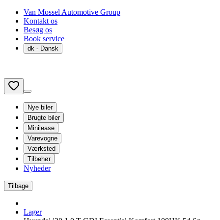
Van Mossel Automotive Group
Kontakt os
Besøg os
Book service
dk
- Dansk
Nye biler
Brugte biler
Minilease
Varevogne
Værksted
Tilbehør
Nyheder
Tilbage
Lager