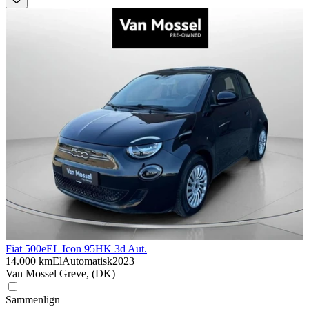
Fiat 500e
EL Icon 95HK 3d Aut.
14.000 km
El
Automatisk
2023
Van Mossel Greve, (DK)
Sammenlign