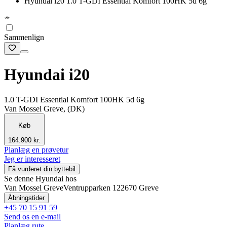
Hyundai i20 1.0 T-GDI Essential Komfort 100HK 5d 6g
Sammenlign
Hyundai i20
1.0 T-GDI Essential Komfort 100HK 5d 6g
Van Mossel Greve, (DK)
Køb
164.900 kr.
Planlæg en prøvetur
Jeg er interesseret
Få vurderet din byttebil
Se denne Hyundai hos
Van Mossel Greve
Ventrupparken 12
2670 Greve
Åbningstider
+45 70 15 91 59
Send os en e-mail
Planlæg rute