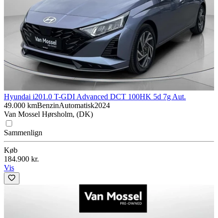
Hyundai i20
1.0 T-GDI Advanced DCT 100HK 5d 7g Aut.
49.000 km
Benzin
Automatisk
2024
Van Mossel Hørsholm, (DK)
Sammenlign
Køb
184.900 kr.
Vis