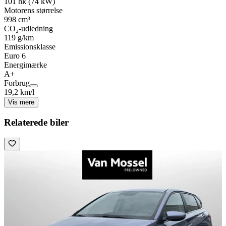
101 hk (74 kW)
Motorens størrelse
998 cm³
CO₂-udledning
119 g/km
Emissionsklasse
Euro 6
Energimærke
A+
Forbrug
19,2 km/l
Vis mere
Relaterede biler