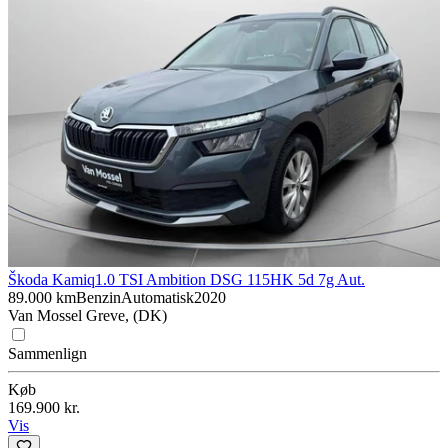
Škoda Kamiq
1.0 TSI Ambition DSG 115HK 5d 7g Aut.
89.000 km
Benzin
Automatisk
2020
Van Mossel Greve, (DK)
Sammenlign
Køb
169.900 kr.
Vis