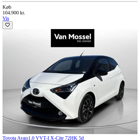
Køb
104.900 kr.
Vis
Toyota Aygo
1.0 VVT-I X-Cite 72HK 5d