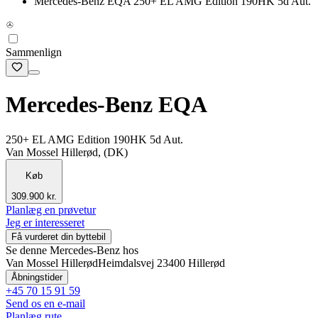
Mercedes-Benz EQA 250+ EL AMG Edition 190HK 5d Aut.
Sammenlign
Mercedes-Benz EQA
250+ EL AMG Edition 190HK 5d Aut.
Van Mossel Hillerød, (DK)
Køb
309.900 kr.
Planlæg en prøvetur
Jeg er interesseret
Få vurderet din byttebil
Se denne Mercedes-Benz hos
Van Mossel Hillerød
Heimdalsvej 2
3400 Hillerød
Åbningstider
+45 70 15 91 59
Send os en e-mail
Planlæg rute