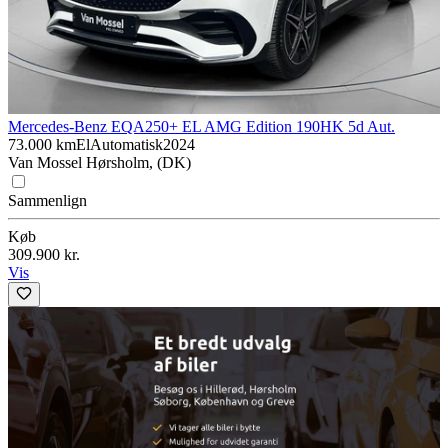
Mercedes-Benz EQA
250+ EL AMG Edition 190HK 5d Aut.
73.000 km
El
Automatisk
2024
Van Mossel Hørsholm, (DK)
Sammenlign
Køb
309.900 kr.
Vis