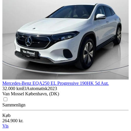
Mercedes-Benz EQA
250 EL Progressive 190HK 5d Aut.
32.000 km
El
Automatisk
2023
Van Mossel København, (DK)
Sammenlign
Køb
264.900 kr.
Vis