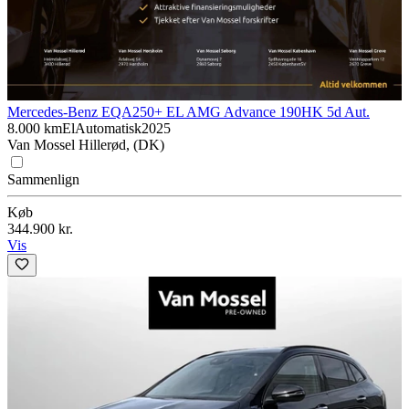
Mercedes-Benz EQA
250+ EL AMG Advance 190HK 5d Aut.
8.000 km
El
Automatisk
2025
Van Mossel Hillerød, (DK)
Sammenlign
Køb
344.900 kr.
Vis