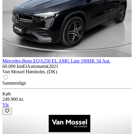
Mercedes-Benz EQA
250 EL AMG Line 190HK 5d Aut.
60.000 km
El
Automatisk
2021
Van Mossel Hørsholm, (DK)
Sammenlign
Køb
249.900 kr.
Vis