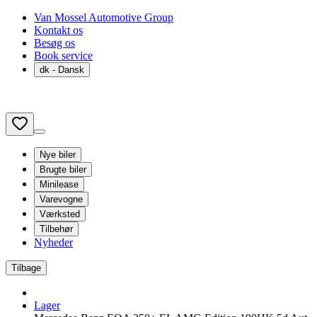
Van Mossel Automotive Group
Kontakt os
Besøg os
Book service
dk
- Dansk
Nye biler
Brugte biler
Minilease
Varevogne
Værksted
Tilbehør
Nyheder
Tilbage
Lager