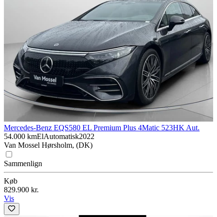
Mercedes-Benz EQS
580 EL Premium Plus 4Matic 523HK Aut.
54.000 km
El
Automatisk
2022
Van Mossel Hørsholm, (DK)
Sammenlign
Køb
829.900 kr.
Vis