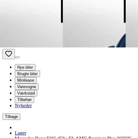
Van Mossel Automotive Group
Kontakt os
Besøg os
Book service
dk
- Dansk
Nye biler
Brugte biler
Minilease
Varevogne
Værksted
Tilbehør
Nyheder
Tilbage
Lager