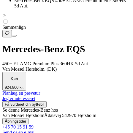
Mercedes-Benz EQS 450+ EL AMG Premium Plus 360HK
5d Aut.
Sammenlign
Mercedes-Benz EQS
450+ EL AMG Premium Plus 360HK 5d Aut.
Van Mossel Hørsholm, (DK)
Køb
924.900 kr.
Planlæg en prøvetur
Jeg er interesseret
Få vurderet din byttebil
Se denne Mercedes-Benz hos
Van Mossel Hørsholm
Ådalsvej 54
2970 Hørsholm
Åbningstider
+45 70 15 91 59
Send os en e-mail