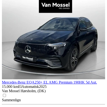
Mercedes-Benz EQA
250+ EL AMG Premium 190HK 5d Aut.
15.000 km
El
Automatisk
2025
Van Mossel Hørsholm, (DK)
Sammenlign