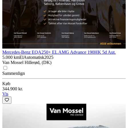
Mercedes-Benz EQA
250+ EL AMG Advance 190HK 5d Aut.
5.000 km
El
Automatisk
2025
Van Mossel Hillerød, (DK)
Sammenlign
Køb
344.900 kr.
Vis