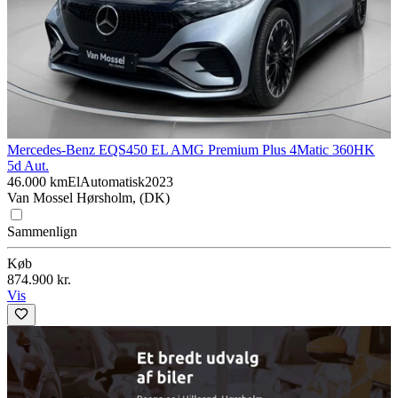
Mercedes-Benz EQS
450 EL AMG Premium Plus 4Matic 360HK
5d Aut.
46.000 km
El
Automatisk
2023
Van Mossel Hørsholm, (DK)
Sammenlign
Køb
874.900 kr.
Vis