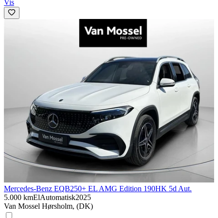
Vis
Mercedes-Benz EQB
250+ EL AMG Edition 190HK 5d Aut.
5.000 km
El
Automatisk
2025
Van Mossel Hørsholm, (DK)