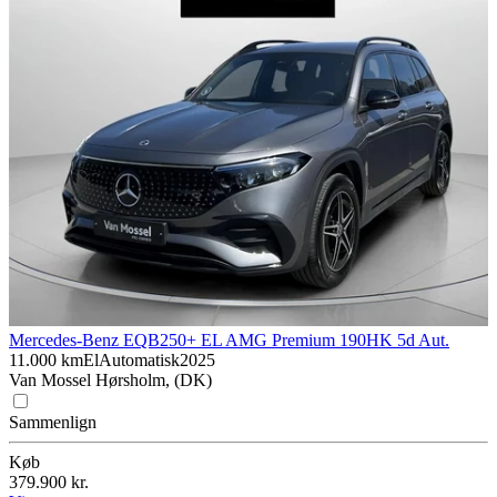
Mercedes-Benz EQB
250+ EL AMG Premium 190HK 5d Aut.
11.000 km
El
Automatisk
2025
Van Mossel Hørsholm, (DK)
Sammenlign
Køb
379.900 kr.