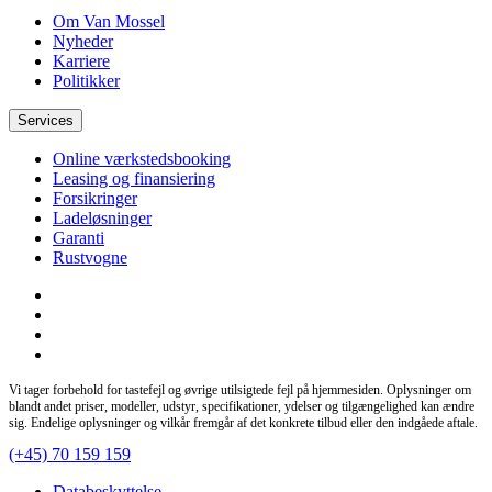
Om Van Mossel
Nyheder
Karriere
Politikker
Services
Online værkstedsbooking
Leasing og finansiering
Forsikringer
Ladeløsninger
Garanti
Rustvogne
Vi tager forbehold for tastefejl og øvrige utilsigtede fejl på hjemmesiden. Oplysninger om
blandt andet priser, modeller, udstyr, specifikationer, ydelser og tilgængelighed kan ændre
sig. Endelige oplysninger og vilkår fremgår af det konkrete tilbud eller den indgåede aftale.
(+45) 70 159 159
Databeskyttelse