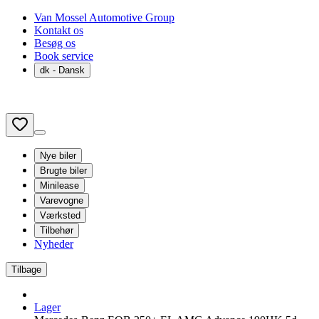
Van Mossel Automotive Group
Kontakt os
Besøg os
Book service
dk
- Dansk
Nye biler
Brugte biler
Minilease
Varevogne
Værksted
Tilbehør
Nyheder
Tilbage
Lager