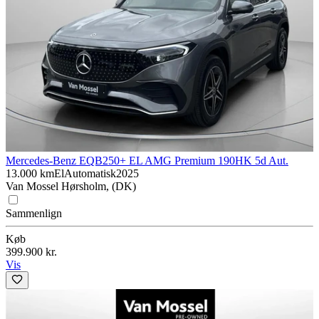
Mercedes-Benz EQB
250+ EL AMG Premium 190HK 5d Aut.
13.000 km
El
Automatisk
2025
Van Mossel Hørsholm, (DK)
Sammenlign
Køb
399.900 kr.
Vis