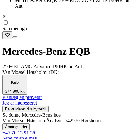
Mercedes-Benz EQB 250+ EL AMG Advance 190HK 5d
Aut.
Sammenlign
Mercedes-Benz EQB
250+ EL AMG Advance 190HK 5d Aut.
Van Mossel Hørsholm, (DK)
Køb
374.900 kr.
Planlæg en prøvetur
Jeg er interesseret
Få vurderet din byttebil
Se denne Mercedes-Benz hos
Van Mossel Hørsholm
Ådalsvej 54
2970 Hørsholm
Åbningstider
+45 70 15 91 59
Send os en e-mail