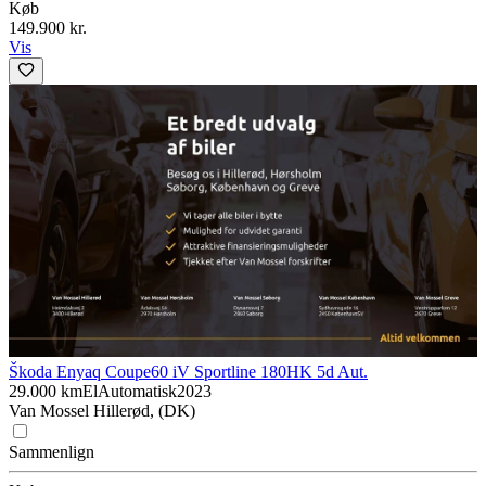
Køb
149.900 kr.
Vis
Škoda Enyaq Coupe
60 iV Sportline 180HK 5d Aut.
29.000 km
El
Automatisk
2023
Van Mossel Hillerød, (DK)
Sammenlign