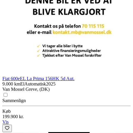
Fiat 600e
EL La Prima 156HK 5d Aut.
9.000 km
El
Automatisk
2025
Van Mossel Greve, (DK)
Sammenlign
Køb
199.900 kr.
Vis