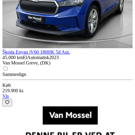
Škoda Enyaq iV
60 180HK 5d Aut.
45.000 km
El
Automatisk
2023
Van Mossel Greve, (DK)
Sammenlign
Køb
219.900 kr.
Vis