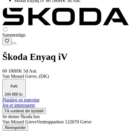
Škoda Enyaq iV 60 180HK 5d Aut.
Sammenlign
Škoda Enyaq iV
60 180HK 5d Aut.
Van Mossel Greve, (DK)
Køb
244.900 kr.
Planlæg en prøvetur
Jeg er interesseret
Få vurderet din byttebil
Se denne Škoda hos
Van Mossel Greve
Ventrupparken 12
2670 Greve
Åbningstider