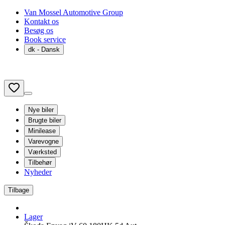
Van Mossel Automotive Group
Kontakt os
Besøg os
Book service
dk
- Dansk
Nye biler
Brugte biler
Minilease
Varevogne
Værksted
Tilbehør
Nyheder
Tilbage
Lager