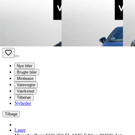
Van Mossel Automotive Group
Kontakt os
Besøg os
Book service
dk
- Dansk
Nye biler
Brugte biler
Minilease
Varevogne
Værksted
Tilbehør
Nyheder
Tilbage
Lager