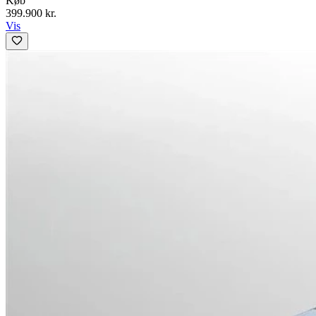
Køb
399.900 kr.
Vis