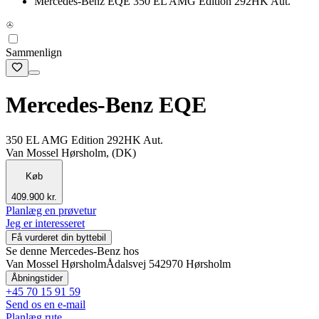
Mercedes-Benz EQE 350 EL AMG Edition 292HK Aut.
Sammenlign
Mercedes-Benz EQE
350 EL AMG Edition 292HK Aut.
Van Mossel Hørsholm, (DK)
Køb
409.900 kr.
Planlæg en prøvetur
Jeg er interesseret
Få vurderet din byttebil
Se denne Mercedes-Benz hos
Van Mossel Hørsholm
Ådalsvej 54
2970 Hørsholm
Åbningstider
+45 70 15 91 59
Send os en e-mail
Planlæg rute