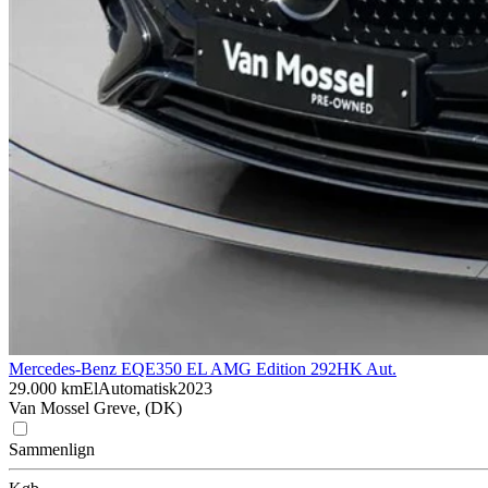
Mercedes-Benz EQE
350 EL AMG Edition 292HK Aut.
29.000 km
El
Automatisk
2023
Van Mossel Greve, (DK)
Sammenlign